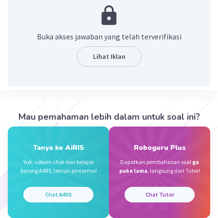
(ovum).
·
0.0
(
0
)
Balas
Beri Rating
Buka akses jawaban yang telah terverifikasi
Lihat Iklan
Vincent M
Community
Level 73
08 Oktober 2023 11:27
Jawaban terverifikasi
Putik (pistil)Putik merupakan
organ betina
Iklan
Mau pemahaman lebih dalam untuk soal ini?
pada bunga yang terdiri dari beberapa bagian,
yaitu:
– Stigma: Bagian paling atas putik yang
berfungsi sebagai penangkap serbuk sari
.
Tanya ke AiRIS
Roboguru Plus
Stigma memiliki permukaan yang lengket atau
Yuk, cobain chat dan belajar
Dapatkan pembahasan soal
ga
berbulu untuk menempelkan serbuk sari yang
bareng AiRIS, teman pintarmu!
pake lama
, langsung dari Tutor!
datang.
Chat AiRIS
Chat Tutor
·
0.0
(
0
)
Balas
Beri Rating