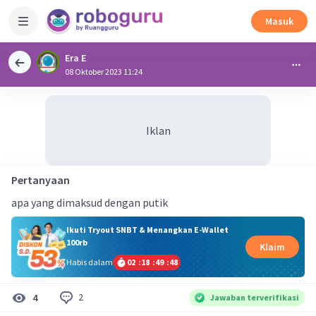
Masuk
Era E
08 Oktober 2023 11:24
Iklan
Pertanyaan
apa yang dimaksud dengan putik
Ikuti Tryout SNBT & Menangkan E-Wallet
100rb
Klaim
Habis dalam
02
:
18
:
49
:
48
2
4
Jawaban terverifikasi