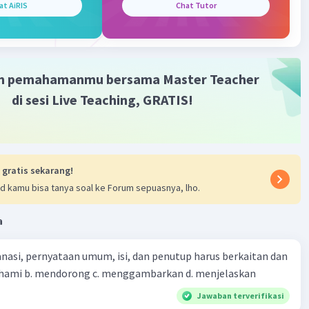
iah dan terus terang. Hal ini disebabkan`oleh prosa bisa
at AiRIS
Chat Tutor
encerminkan fakta aktual dan perkembangan suatu hal
hingga akhir secara natural. Oleh karena itu, penulis dapat
n tentang pengalaman pribadinya yang berasal dari suatu
 yang benar-benar terjadi ke dalam tulisannya tanpa
m pemahamanmu bersama Master Teacher
ada yang terlalu puitis dan terikat oleh kaidah
di sesi Live Teaching, GRATIS!
n teks.
mikian, prosa merupakan karya sastra berupa karangan
g tidak terikat oleh kaidah penyusunan seperti dalam puisi.
 gratis sekarang!
d kamu bisa tanya soal ke Forum sepuasnya, lho.
·
0.0
(
0
)
Balas
ating
a
nasi, pernyataan umum, isi, dan penutup harus berkaitan dan
emahami b. mendorong c. menggambarkan d. menjelaskan
Jawaban terverifikasi