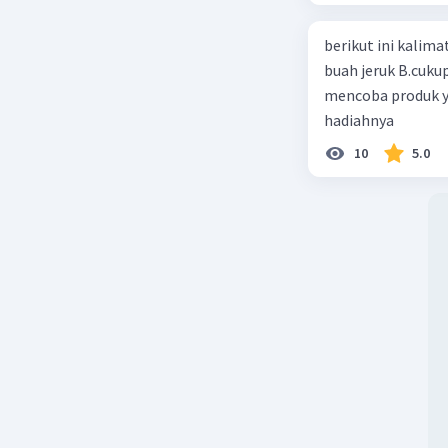
berikut ini kalimat iklan ya
buah jeruk B.cuku
mencoba produk y
hadiahnya
10
5.0