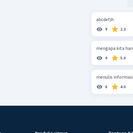
abcdefjh
9
2.3
mengapa kita har
9
5.0
menulis informasi 
6
4.0
u
Produk Lainnya
Bantuan & 