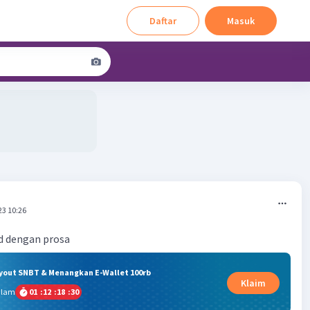
Daftar
Masuk
23 10:26
d dengan prosa
ryout SNBT & Menangkan E-Wallet 100rb
Klaim
alam
01
:
12
:
18
:
29