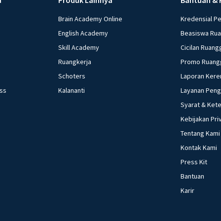
Brain Academy Online
Kredensial P
English Academy
Beasiswa Ru
Skill Academy
Cicilan Ruang
Ruangkerja
Promo Ruang
Schoters
Laporan Kere
ess
Kalananti
Layanan Pen
Syarat & Ket
Kebijakan Pri
Tentang Kami
Kontak Kami
Press Kit
Bantuan
Karir