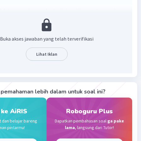
lah karya sastra yang berbentuk cerita yang disampaikan
tuk narasi.
·
0.0
(
0
)
Balas
ating
Buka akses jawaban yang telah terverifikasi
Lihat Iklan
Gold
Level 87
 2023 10:38
terverifikasi
Iklan
upakan karya sastra berupa karangan bebas yang tidak
pemahaman lebih dalam untuk soal ini?
leh kaidah penyusunan seperti dalam puisi.
 ke AiRIS
Roboguru Plus
san
upakan karya sastra berupa karangan bebas yang tidak
t dan belajar bareng
Dapatkan pembahasan soal
ga pake
leh kaidah penyusunan seperti dalam puisi. Prosa berasal
man pintarmu!
lama
, langsung dari Tutor!
 prosa oratio dalam bahasa Latin yang berarti perkataan