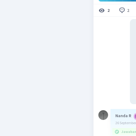
2
2
Nanda R
26 September
Jawaban 