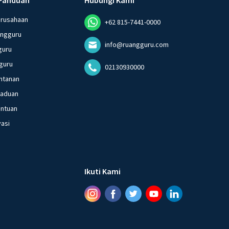
erusahaan
+62 815-7441-0000
angguru
info@ruangguru.com
guru
guru
02130930000
ntanan
gaduan
entuan
vasi
Ikuti Kami