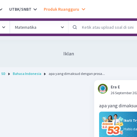
UTBK/SNBT
Produk Ruangguru
Iklan
SD
Bahasa Indonesia
apa yang dimaksud dengan prosa...
Era E
26 September 20
apa yang dimaksu
Ikuti T
Habis d