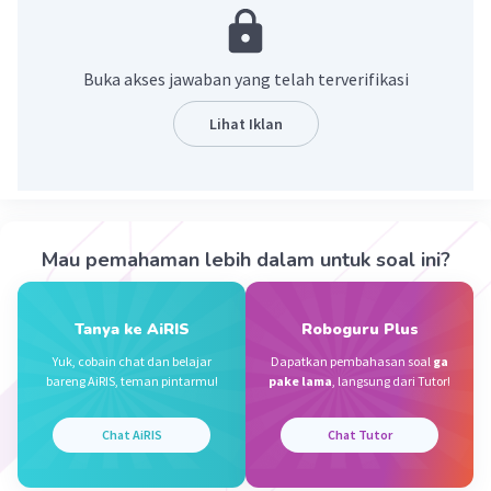
·
0.0
(
0
)
Balas
Beri Rating
Buka akses jawaban yang telah terverifikasi
Syuhada A
Level 16
Lihat Iklan
31 Desember 2023 09:57
Jawaban terverifikasi
Produsen adalah orang yang membuat barang
Iklan
atau jasa. Kegiatan yang dilakukan dalam
Mau pemahaman lebih dalam untuk soal ini?
pembuatan barang dan jasa dinamakan kegiatan
produksi.
Tanya ke AiRIS
Roboguru Plus
·
0.0
(
0
)
Balas
Beri Rating
Yuk, cobain chat dan belajar
Dapatkan pembahasan soal
ga
bareng AiRIS, teman pintarmu!
pake lama
, langsung dari Tutor!
Chat AiRIS
Chat Tutor