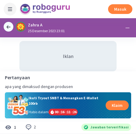
Masuk
Zahra A
25 Desember 2023 23:01
Iklan
Pertanyaan
apa yang dimaksud dengan produsen
Ikuti Tryout SNBT & Menangkan E-Wallet
100rb
Klaim
Habis dalam
00
:
16
:
11
:
26
2
1
Jawaban terverifikasi