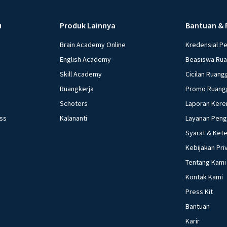
u
Produk Lainnya
Bantuan & 
Brain Academy Online
Kredensial P
English Academy
Beasiswa Ru
Skill Academy
Cicilan Ruang
Ruangkerja
Promo Ruang
Schoters
Laporan Kere
ess
Kalananti
Layanan Pen
Syarat & Ket
Kebijakan Pri
Tentang Kami
Kontak Kami
Press Kit
Bantuan
Karir