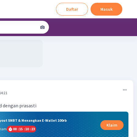
Daftar
Masuk
14:21
d dengan prasasti
ryout SNBT & Menangkan E-Wallet 100rb
Klaim
alam
00
:
15
:
10
:
23