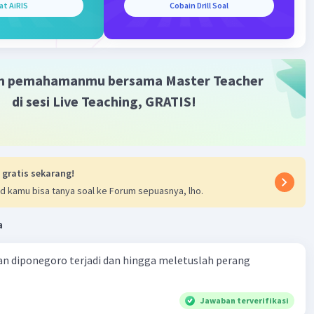
at AiRIS
Cobain Drill Soal
Community
Level 89
023 09:25
terverifikasi
m pemahamanmu bersama Master Teacher
adalah piagam atau dokumen yang ditulis pada bahan yang
Iklan
di sesi Live Teaching, GRATIS!
 tahan lama.
·
0.0
(
0
)
Balas
ating
 gratis sekarang!
d kamu bisa tanya soal ke Forum sepuasnya, lho.
a
n diponegoro terjadi dan hingga meletuslah perang
Jawaban terverifikasi