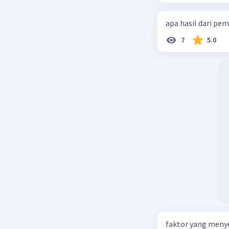
apa hasil dari pe
7
5.0
faktor yang meny