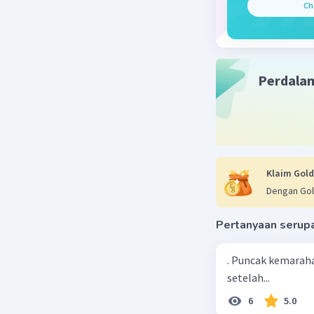
Ch
Nanda R
02 Oktober 2
Jawaban 
Perdala
Prasasti 
keras dan
Beri R
Klaim Gold
Dengan Gol
Pertanyaan serup
. Puncak kemaraha
setelah...
6
5.0