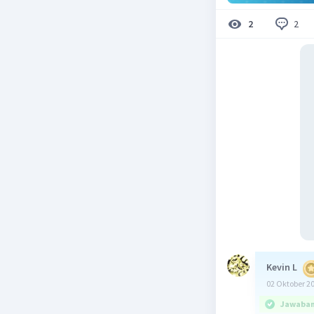
2
2
Kevin L
02 Oktober 2
Jawaban 