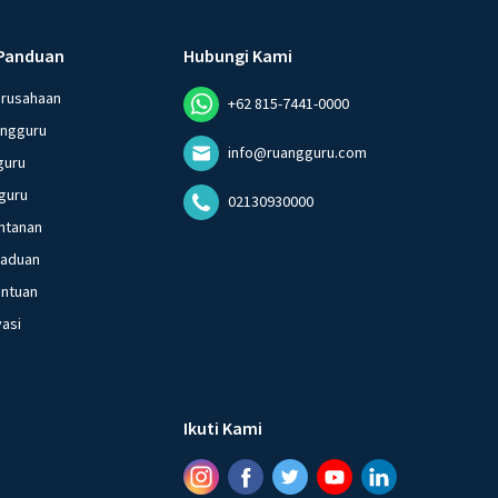
Panduan
Hubungi Kami
erusahaan
+62 815-7441-0000
angguru
info@ruangguru.com
guru
guru
02130930000
ntanan
gaduan
entuan
vasi
Ikuti Kami