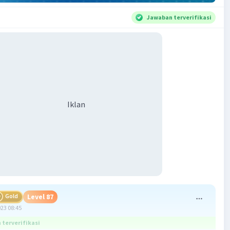
Jawaban terverifikasi
Iklan
Gold
Level 87
023 08:45
terverifikasi