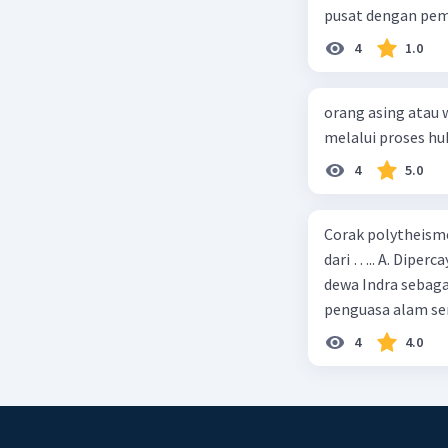
pusat dengan peme
4
1.0
orang asing atau 
melalui proses h
4
5.0
Corak polytheism
dari ….. A. Diper
dewa Indra sebaga
penguasa alam se
4
4.0