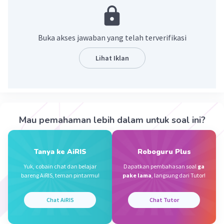
dan memiliki kemampuan bereproduksi di antara
sesamanya.
Buka akses jawaban yang telah terverifikasi
·
0.0
(
0
)
Balas
Beri Rating
Lihat Iklan
Sumber W
Community
Level 72
08 Oktober 2023 11:17
Jawaban terverifikasi
Mau pemahaman lebih dalam untuk soal ini?
Populasi
adalah sekumpulan individu dengan
Iklan
ciri-ciri yang sama dan hidup di tempat yang
sama
Tanya ke AiRIS
Roboguru Plus
Yuk, cobain chat dan belajar
Dapatkan pembahasan soal
ga
·
0.0
(
0
)
Balas
Beri Rating
bareng AiRIS, teman pintarmu!
pake lama
, langsung dari Tutor!
Chat AiRIS
Chat Tutor