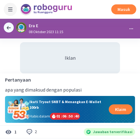
Masuk
Era E
08 Oktober 2023 11:15
Iklan
Pertanyaan
apa yang dimaksud dengan populasi
Ikuti Tryout SNBT & Menangkan E-Wallet
100rb
Klaim
Habis dalam
01
:
06
:
50
:
39
2
1
Jawaban terverifikasi