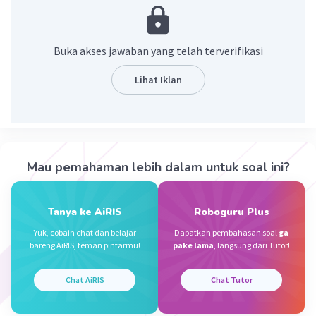
·
0.0
(
0
)
Balas
Beri Rating
Buka akses jawaban yang telah terverifikasi
Sumber W
Community
Level 72
Lihat Iklan
08 November 2023 11:46
Jawaban terverifikasi
Polutan
atau bahan pencemaran adalah
Iklan
bahan/benda yang menyebabkan pencemaran,
Mau pemahaman lebih dalam untuk soal ini?
baik secara langsung maupun tidak langsung,
seperti sampah.
Tanya ke AiRIS
Roboguru Plus
·
0.0
(
0
)
Balas
Beri Rating
Yuk, cobain chat dan belajar
Dapatkan pembahasan soal
ga
bareng AiRIS, teman pintarmu!
pake lama
, langsung dari Tutor!
Chat AiRIS
Chat Tutor