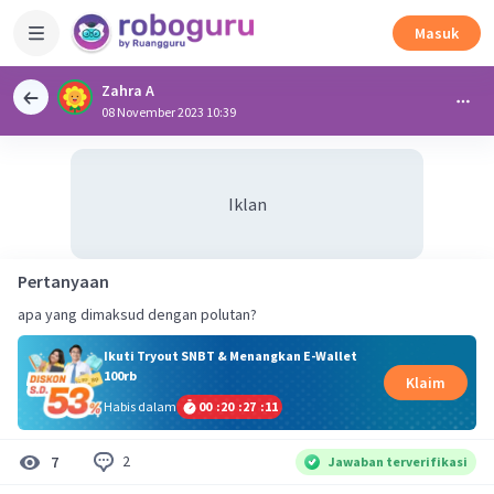
Masuk
Zahra A
08 November 2023 10:39
Iklan
Pertanyaan
apa yang dimaksud dengan polutan?
Ikuti Tryout SNBT & Menangkan E-Wallet
100rb
Klaim
Habis dalam
00
:
20
:
27
:
11
2
7
Jawaban terverifikasi