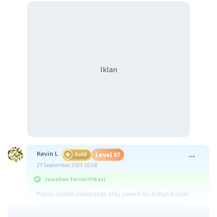
Iklan
Kevin L
Gold
Level 87
27 September 2023 10:28
Jawaban terverifikasi
Polusi adalah pelepasan atau penetrasi bahan-bahan
atau zat-zat yang merusak ke lingkungan, baik udara,
air, atau tanah, yang dapat membahayakan makhluk