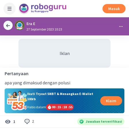
Masuk
Era E
27 September 2023 10:23
Iklan
Pertanyaan
apa yang dimaksud dengan polusi
Ikuti Tryout SNBT & Menangkan E-Wallet
100rb
Klaim
Habis dalam
00
:
15
:
18
:
54
2
1
Jawaban terverifikasi