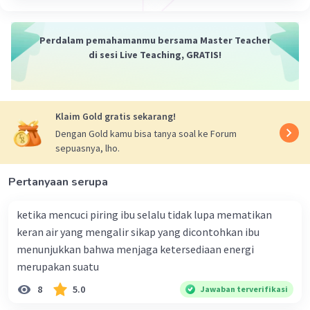
·
0.0
(
0
)
Balas
Beri Rating
Perdalam pemahamanmu bersama Master Teacher
di sesi Live Teaching, GRATIS!
Klaim Gold gratis sekarang!
Dengan Gold kamu bisa tanya soal ke Forum
sepuasnya, lho.
Pertanyaan serupa
ketika mencuci piring ibu selalu tidak lupa mematikan
keran air yang mengalir sikap yang dicontohkan ibu
menunjukkan bahwa menjaga ketersediaan energi
merupakan suatu
8
5.0
Jawaban terverifikasi