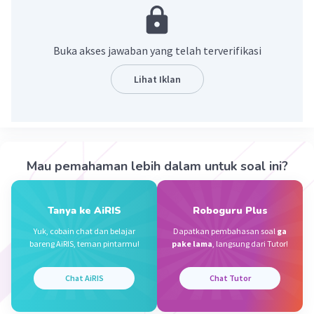
hidup dan menyebabkan perubahan tatanan
lingkungan hidup karena kegiatan manusia atau
proses alam.
Buka akses jawaban yang telah terverifikasi
·
0.0
(
0
)
Balas
Beri Rating
Lihat Iklan
Sumber W
Community
Level 72
08 November 2023 11:47
Jawaban terverifikasi
Mau pemahaman lebih dalam untuk soal ini?
Polusi adalah bercampurnya zat pencemar ke
Iklan
dalam lingkungan karena aktivitas manusia atau
Tanya ke AiRIS
Roboguru Plus
kegiatan alami.
Yuk, cobain chat dan belajar
Dapatkan pembahasan soal
ga
bareng AiRIS, teman pintarmu!
pake lama
, langsung dari Tutor!
·
0.0
(
0
)
Balas
Beri Rating
Chat AiRIS
Chat Tutor