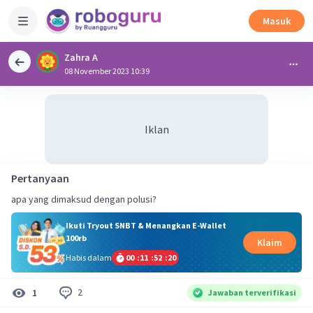
Masuk
Zahra A
08 November 2023 10:39
Iklan
Pertanyaan
apa yang dimaksud dengan polusi?
Ikuti Tryout SNBT & Menangkan E-Wallet
100rb
Klaim
Habis dalam
00
:
11
:
52
:
20
2
1
Jawaban terverifikasi