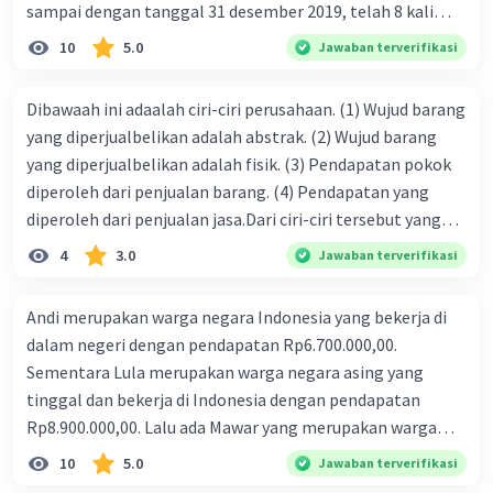
sampai dengan tanggal 31 desember 2019, telah 8 kali
terbit. 4. gaji terutang untuk periode berjalan sebesar
10
5.0
Jawaban terverifikasi
Rp800.000,00 dari data di atas, pencatatan jurnal pembalik
yang benar adalah ....
Dibawaah ini adaalah ciri-ciri perusahaan. (1) Wujud barang
yang diperjualbelikan adalah abstrak. (2) Wujud barang
yang diperjualbelikan adalah fisik. (3) Pendapatan pokok
diperoleh dari penjualan barang. (4) Pendapatan yang
diperoleh dari penjualan jasa.Dari ciri-ciri tersebut yang
merupakan ciri dari perusahaan dagang ditunjukan pada
4
3.0
Jawaban terverifikasi
nomor…. a. 1 dan 3 b. 3 dan 4 c. 2 dan 3 d. 1 dan 2 e. 2 dan 4
Andi merupakan warga negara Indonesia yang bekerja di
dalam negeri dengan pendapatan Rp6.700.000,00.
Sementara Lula merupakan warga negara asing yang
tinggal dan bekerja di Indonesia dengan pendapatan
Rp8.900.000,00. Lalu ada Mawar yang merupakan warga
negara Indonesia yang tinggal dan bekerja di luar negeri
10
5.0
Jawaban terverifikasi
dengan pendapatan Rp11.000.000,00. Hitunglah PNB