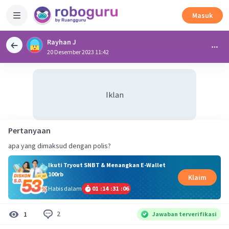
Masuk
Rayhan J
20 Desember 2023 11:42
Iklan
Pertanyaan
apa yang dimaksud dengan polis?
Ikuti Tryout SNBT & Menangkan E-Wallet
100rb
Klaim
Habis dalam
01
:
14
:
31
:
06
2
1
Jawaban terverifikasi