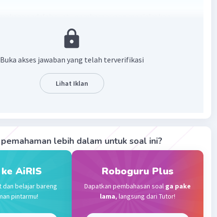
 makanan adalah suatu gambaran yang menjelaskan
 antar komponen makhluk hidup yang ada dalam sebuah
.
Buka akses jawaban yang telah terverifikasi
·
0.0
(
0
)
Balas
ating
Lihat Iklan
dan A
Level 50
tober 2023 01:08
awaban terverifikasi
amida ekologi adalah gambaran susunan antar trofik dapat
usun berdasarkan kepadatan populasi, berat kering, maupun
pemahaman lebih dalam untuk soal ini?
ampuan menyimpan energi pada tiap trofik
 ke AiRIS
Roboguru Plus
t dan belajar bareng
Dapatkan pembahasan soal
ga pake
man pintarmu!
lama
, langsung dari Tutor!
Community
Level 72
023 10:10