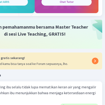
at AiRIS
Chat Tutor
terverifikasi
 makanan
adalah suatu gambaran yang menjelaskan
Iklan
 antar komponen makhluk hidup yang ada dalam sebuah
.
m pemahamanmu bersama Master Teacher
di sesi Live Teaching, GRATIS!
·
0.0
(
0
)
Balas
ating
 gratis sekarang!
d kamu bisa tanya soal ke Forum sepuasnya, lho.
a
ring ibu selalu tidak lupa mematikan keran air yang mengalir
tohkan ibu menunjukkan bahwa menjaga ketersediaan energi