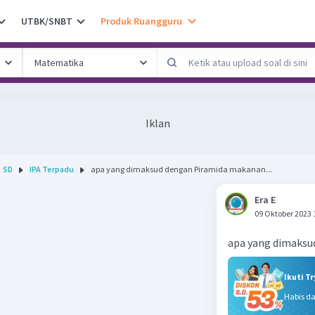
UTBK/SNBT
Produk Ruangguru
Iklan
SD
IPA Terpadu
apa yang dimaksud dengan Piramida makanan...
Era E
09 Oktober 2023 
apa yang dimaksu
Ikuti T
Habis d