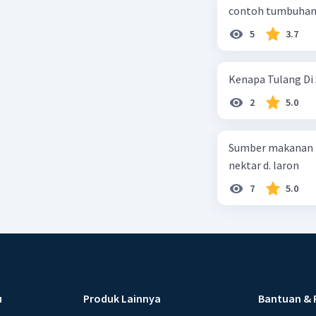
contoh tumbuhan 
5
3.7
Kenapa Tulang Di 
2
5.0
Sumber makanan kupu-kupu dewa
nektar d. laron
7
5.0
u
Produk Lainnya
Bantuan & 