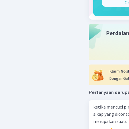
Ch
Jawaban 
Piramida
hubungan
ekosistem
Perdala
Beri R
Klaim Gold
Dengan Gol
Pertanyaan serup
ketika mencuci pi
sikap yang dicon
merupakan suatu