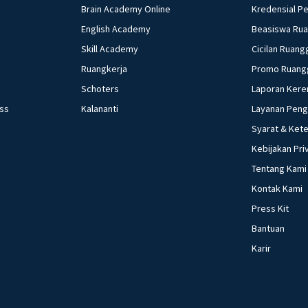
Brain Academy Online
Kredensial P
English Academy
Beasiswa Ru
Skill Academy
Cicilan Ruang
Ruangkerja
Promo Ruang
Schoters
Laporan Kere
ess
Kalananti
Layanan Pen
Syarat & Ket
Kebijakan Pri
Tentang Kami
Kontak Kami
Press Kit
Bantuan
Karir