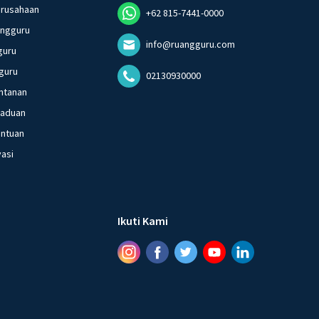
erusahaan
+62 815-7441-0000
angguru
info@ruangguru.com
guru
guru
02130930000
ntanan
gaduan
entuan
vasi
Ikuti Kami