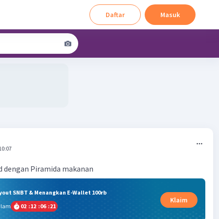
Daftar
Masuk
10:07
d dengan Piramida makanan
ryout SNBT & Menangkan E-Wallet 100rb
Klaim
alam
02
:
12
:
06
:
21