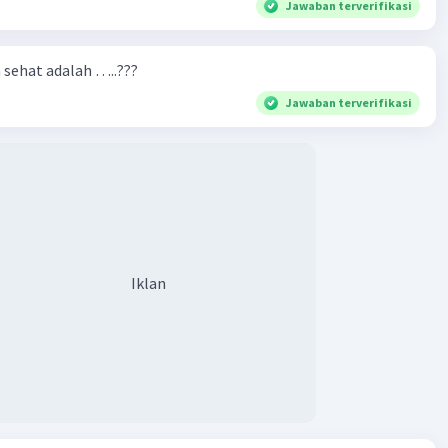
Jawaban terverifikasi
n sehat adalah …..???
Jawaban terverifikasi
Iklan