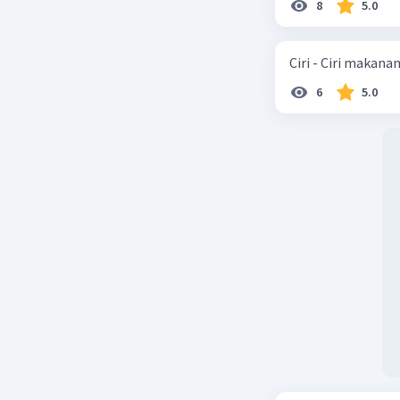
8
5.0
Ciri - Ciri makana
6
5.0