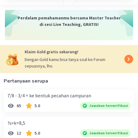
Sumber W
Community
Level 72
05 Oktober 2023 14:06
Perdalam pemahamanmu bersama Master Teacher
Jawaban terverifikasi
di sesi Live Teaching, GRATIS!
Perbandingan adalah membandingkan dua nilai
Iklan
atau lebih dari suatu besaran yang sejenis dan
dinyatakan dengan cara yang sederhana
Klaim Gold gratis sekarang!
Dengan Gold kamu bisa tanya soal ke Forum
·
0.0
(
0
)
Balas
Beri Rating
sepuasnya, lho.
Pertanyaan serupa
7/8 - 3/4 = ke bentuk pecahan campuran
65
5.0
Jawaban terverifikasi
⅓×k=8,5
12
5.0
Jawaban terverifikasi