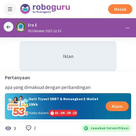
Masuk
Era E
05 Oktober 2023 12:33
Iklan
Pertanyaan
apa yang dimaksud dengan perbandingan
Ikuti Tryout SNBT & Menangkan E-Wallet
100rb
Klaim
Habis dalam
01
:
04
:
29
:
23
2
1
Jawaban terverifikasi