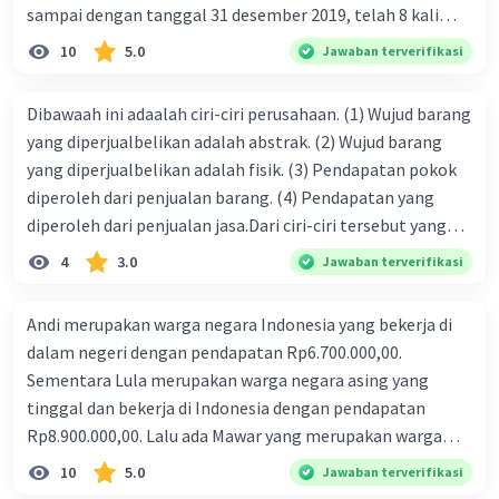
sampai dengan tanggal 31 desember 2019, telah 8 kali
terbit. 4. gaji terutang untuk periode berjalan sebesar
10
5.0
Jawaban terverifikasi
Rp800.000,00 dari data di atas, pencatatan jurnal pembalik
yang benar adalah ....
Dibawaah ini adaalah ciri-ciri perusahaan. (1) Wujud barang
yang diperjualbelikan adalah abstrak. (2) Wujud barang
yang diperjualbelikan adalah fisik. (3) Pendapatan pokok
diperoleh dari penjualan barang. (4) Pendapatan yang
diperoleh dari penjualan jasa.Dari ciri-ciri tersebut yang
merupakan ciri dari perusahaan dagang ditunjukan pada
4
3.0
Jawaban terverifikasi
nomor…. a. 1 dan 3 b. 3 dan 4 c. 2 dan 3 d. 1 dan 2 e. 2 dan 4
Andi merupakan warga negara Indonesia yang bekerja di
dalam negeri dengan pendapatan Rp6.700.000,00.
Sementara Lula merupakan warga negara asing yang
tinggal dan bekerja di Indonesia dengan pendapatan
Rp8.900.000,00. Lalu ada Mawar yang merupakan warga
negara Indonesia yang tinggal dan bekerja di luar negeri
10
5.0
Jawaban terverifikasi
dengan pendapatan Rp11.000.000,00. Hitunglah PNB