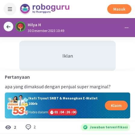
Masuk
Hilya H
30 Desember 2023 10:49
Iklan
Pertanyaan
apa yang dimaksud dengan penjual super marginal?
Ikuti Tryout SNBT & Menangkan E-Wallet
100rb
Klaim
Habis dalam
01
:
04
:
25
:
59
2
2
Jawaban terverifikasi