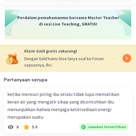
Sumber W
Community
Level 72
04 Januari 2024 06:41
Perdalam pemahamanmu bersama Master Teacher
Jawaban terverifikasi
di sesi Live Teaching, GRATIS!
Pemanasan global (global warming)
adalah
Iklan
suatu bentuk ketidakseimbangan ekosistem di
bumi akibat terjadinya proses peningkatan suhu
Klaim Gold gratis sekarang!
rata-rata atmosfer, laut, dan daratan di bumi.
Dengan Gold kamu bisa tanya soal ke Forum
sepuasnya, lho.
·
0.0
(
0
)
Balas
Beri Rating
Pertanyaan serupa
ketika mencuci piring ibu selalu tidak lupa mematikan
keran air yang mengalir sikap yang dicontohkan ibu
menunjukkan bahwa menjaga ketersediaan energi
merupakan suatu
8
5.0
Jawaban terverifikasi