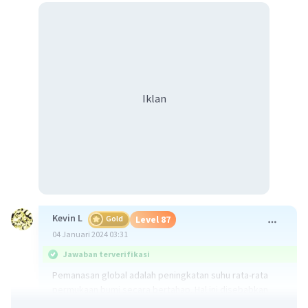
Iklan
Kevin L
Gold
Level 87
04 Januari 2024 03:31
Jawaban terverifikasi
Pemanasan global adalah peningkatan suhu rata-rata
permukaan bumi secara bertahap. Hal ini disebabkan
oleh peningkatan konsentrasi gas rumah kaca di