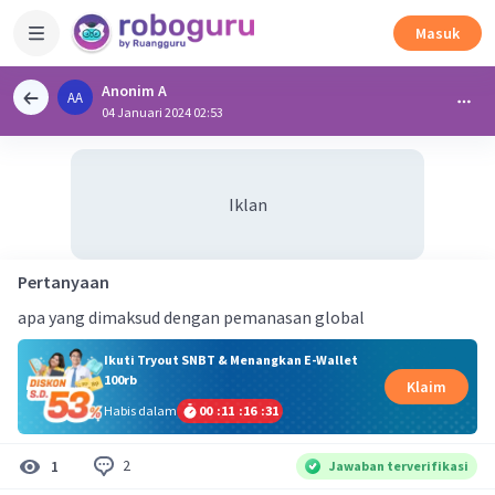
Masuk
Anonim A
AA
04 Januari 2024 02:53
Iklan
Pertanyaan
apa yang dimaksud dengan pemanasan global
Ikuti Tryout SNBT & Menangkan E-Wallet
100rb
Klaim
Habis dalam
00
:
11
:
16
:
30
2
1
Jawaban terverifikasi