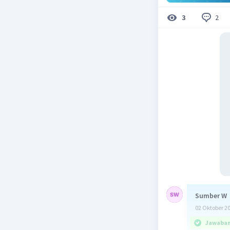
2
3
Sumber W
02 Oktober 2
Jawaban 