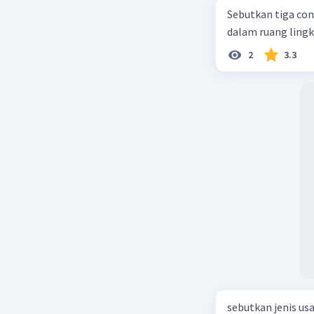
Sebutkan tiga con
dalam ruang ling
2
3.3
sebutkan jenis us