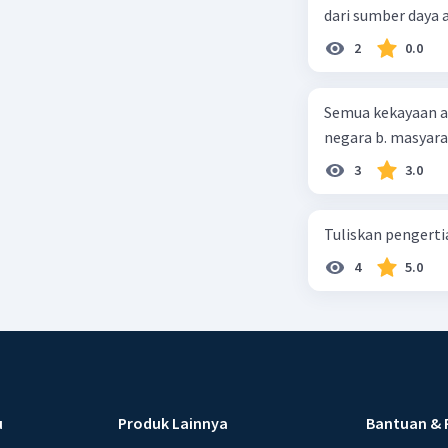
dari sumber daya
2
0.0
Semua kekayaan ala
negara b. masyarak
3
3.0
Tuliskan pengert
4
5.0
u
Produk Lainnya
Bantuan & 