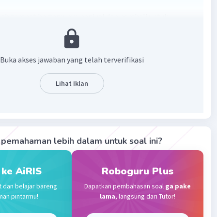
lah tempat bertemunya penjual dan pembeli untuk
 transaksi jual beli barang/produk atau jasa.
·
0.0
(
0
)
Balas
ating
Buka akses jawaban yang telah terverifikasi
Lihat Iklan
Community
Level 89
023 23:00
terverifikasi
lah sebagai tempat bertemunya pembeli dan penjual untuk
Iklan
pemahaman lebih dalam untuk soal ini?
 transaksi jual-beli barang dan jasa
 ke AiRIS
Roboguru Plus
·
0.0
(
0
)
Balas
ating
t dan belajar bareng
Dapatkan pembahasan soal
ga pake
man pintarmu!
lama
, langsung dari Tutor!