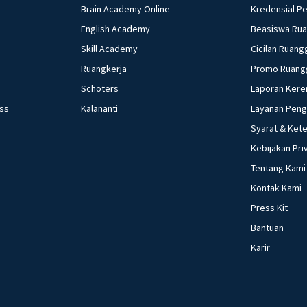
Brain Academy Online
Kredensial P
English Academy
Beasiswa Ru
Skill Academy
Cicilan Ruang
Ruangkerja
Promo Ruang
Schoters
Laporan Kere
ess
Kalananti
Layanan Pen
Syarat & Ket
Kebijakan Pri
Tentang Kami
Kontak Kami
Press Kit
Bantuan
Karir