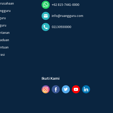
erusahaan
+62 815-7441-0000
angguru
info@ruangguru.com
guru
guru
02130930000
ntanan
gaduan
entuan
vasi
Ikuti Kami