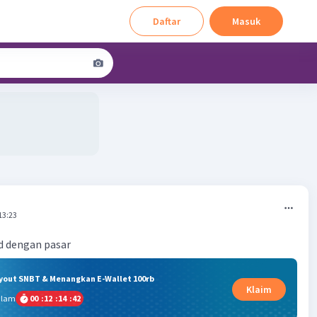
Daftar
Masuk
13:23
d dengan pasar
ryout SNBT & Menangkan E-Wallet 100rb
Klaim
alam
00
:
12
:
14
:
41