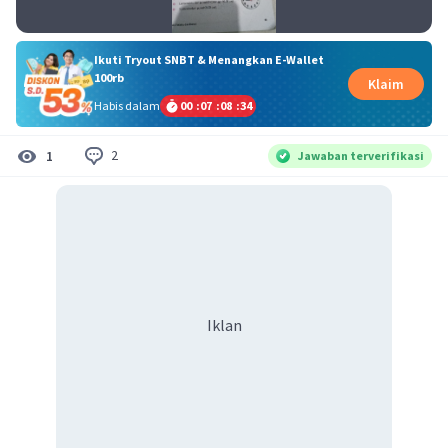
Ikuti Tryout SNBT & Menangkan E-Wallet
100rb
Klaim
Habis dalam
00
:
07
:
08
:
33
2
1
Jawaban terverifikasi
Iklan