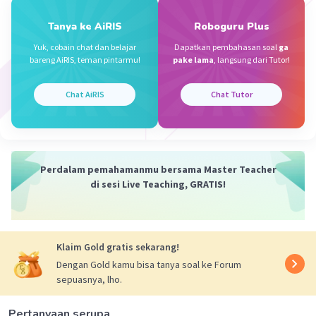
Iklan
6 jam setelah tengah malam yaitu 0+6.
Tanya ke AiRIS
Roboguru Plus
0+6=6. Jadi, enam jam setelah tengah
Yuk, cobain chat dan belajar
Dapatkan pembahasan soal
ga
malam yaitu pukul 06.00
bareng AiRIS, teman pintarmu!
pake lama
, langsung dari Tutor!
Lama waktu dari pukul 09.00 sampai 10.00
adalah 10-9. 10-9=1. Jadi, Lama waktu dari
Chat AiRIS
Chat Tutor
pukul 09.00 sampai 10.00 adalah 1 jam
1 jam sebelum pukul 5 yaitu 5-1. 5-1=4. Jadi,
1 jam sebelum pukul 5 yaitu pukul 04.00.
Perdalam pemahamanmu bersama Master Teacher
di sesi Live Teaching, GRATIS!
·
0.0
(
0
)
Balas
Beri Rating
Klaim Gold gratis sekarang!
Dengan Gold kamu bisa tanya soal ke Forum
sepuasnya, lho.
Pertanyaan serupa