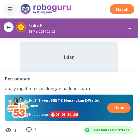
Masuk
Fadia F
18 Mei 2024 13:52
Iklan
Pertanyaan
apa yang dimaksud dengan paduan suara
Ikuti Tryout SNBT & Menangkan E-Wallet
100rb
Klaim
Habis dalam
01
:
01
:
51
:
35
2
1
Jawaban terverifikasi