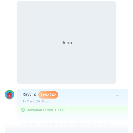
Iklan
Rayyi Z
Level 62
19 Mei 2024 00:28
Jawaban terverifikasi
Pengertian paduan suara adalah sajian musik
vokal oleh beberapa orang dengan memadukan