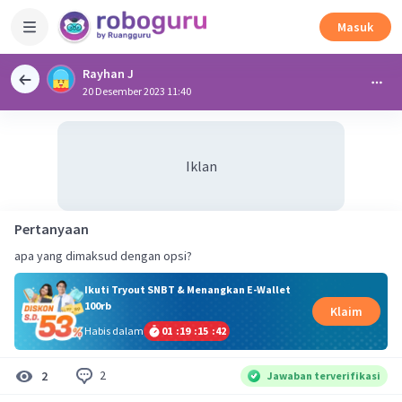
Masuk
Rayhan J
20 Desember 2023 11:40
Iklan
Pertanyaan
apa yang dimaksud dengan opsi?
Ikuti Tryout SNBT & Menangkan E-Wallet
100rb
Klaim
Habis dalam
01
:
19
:
15
:
42
2
2
Jawaban terverifikasi