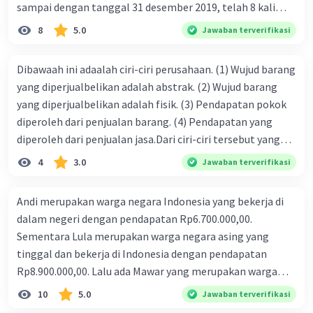
sampai dengan tanggal 31 desember 2019, telah 8 kali
terbit. 4. gaji terutang untuk periode berjalan sebesar
8
5.0
Jawaban terverifikasi
Rp800.000,00 dari data di atas, pencatatan jurnal pembalik
yang benar adalah ....
Dibawaah ini adaalah ciri-ciri perusahaan. (1) Wujud barang
yang diperjualbelikan adalah abstrak. (2) Wujud barang
yang diperjualbelikan adalah fisik. (3) Pendapatan pokok
diperoleh dari penjualan barang. (4) Pendapatan yang
diperoleh dari penjualan jasa.Dari ciri-ciri tersebut yang
merupakan ciri dari perusahaan dagang ditunjukan pada
4
3.0
Jawaban terverifikasi
nomor…. a. 1 dan 3 b. 3 dan 4 c. 2 dan 3 d. 1 dan 2 e. 2 dan 4
Andi merupakan warga negara Indonesia yang bekerja di
dalam negeri dengan pendapatan Rp6.700.000,00.
Sementara Lula merupakan warga negara asing yang
tinggal dan bekerja di Indonesia dengan pendapatan
Rp8.900.000,00. Lalu ada Mawar yang merupakan warga
negara Indonesia yang tinggal dan bekerja di luar negeri
10
5.0
Jawaban terverifikasi
dengan pendapatan Rp11.000.000,00. Hitunglah PNB