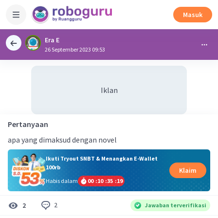
Masuk
Era E
26 September 2023 09:53
Iklan
Pertanyaan
apa yang dimaksud dengan novel
Ikuti Tryout SNBT & Menangkan E-Wallet
100rb
Klaim
Habis dalam
00
:
10
:
35
:
19
2
2
Jawaban terverifikasi