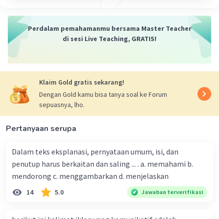
novel yang sangat dihargai dalam tradisi sastra.
·
0.0
(
0
)
Balas
Beri Rating
Perdalam pemahamanmu bersama Master Teacher
di sesi Live Teaching, GRATIS!
Nanda R
Community
Level 89
26 September 2023 10:39
Klaim Gold gratis sekarang!
Jawaban terverifikasi
Dengan Gold kamu bisa tanya soal ke Forum
sepuasnya, lho.
Novel adalah salah satu genre karya sastra yang
Iklan
berbentuk prosa. Kisah di dalam novel
Pertanyaan serupa
merupakan hasil karya imajinasi yang membahas
tentang permasalahan kehidupan seseorang
Dalam teks eksplanasi, pernyataan umum, isi, dan
atau berbagai tokoh.
penutup harus berkaitan dan saling ... . a. memahami b.
mendorong c. menggambarkan d. menjelaskan
·
0.0
(
0
)
Balas
Beri Rating
14
5.0
Jawaban terverifikasi