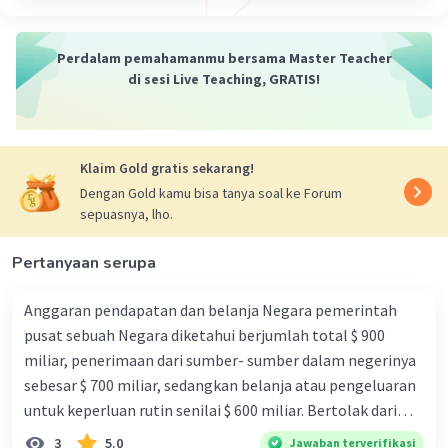
Perdalam pemahamanmu bersama Master Teacher
di sesi Live Teaching, GRATIS!
Klaim Gold gratis sekarang!
Dengan Gold kamu bisa tanya soal ke Forum
sepuasnya, lho.
Pertanyaan serupa
Anggaran pendapatan dan belanja Negara pemerintah
pusat sebuah Negara diketahui berjumlah total $ 900
miliar, penerimaan dari sumber- sumber dalam negerinya
sebesar $ 700 miliar, sedangkan belanja atau pengeluaran
untuk keperluan rutin senilai $ 600 miliar. Bertolak dari
informasi ini, tabungan pemerintah Negara tersebut
3
5.0
Jawaban terverifikasi