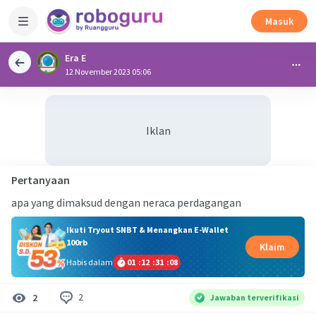
Masuk
Era E
12 November 2023 05:06
Iklan
Pertanyaan
apa yang dimaksud dengan neraca perdagangan
Ikuti Tryout SNBT & Menangkan E-Wallet
100rb
Klaim
Habis dalam
01
:
12
:
31
:
08
2
2
Jawaban terverifikasi