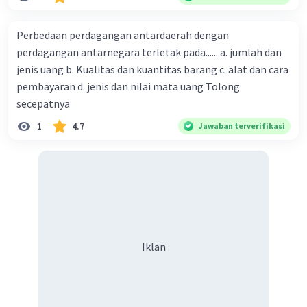
adalan sebesar .. a. $ 100 miliar b. $ 200 miliar c. $ 300 miliar
d. $ 400 miliar e. $ 1.000 miliar
Perbedaan perdagangan antardaerah dengan
perdagangan antarnegara terletak pada...... a. jumlah dan
jenis uang b. Kualitas dan kuantitas barang c. alat dan cara
pembayaran d. jenis dan nilai mata uang Tolong
secepatnya
1
4.7
Jawaban terverifikasi
Iklan