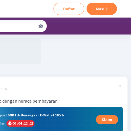
Daftar
Masuk
13:05
d dengan neraca pembayaran
ryout SNBT & Menangkan E-Wallet 100rb
Klaim
alam
00
:
04
:
12
:
28