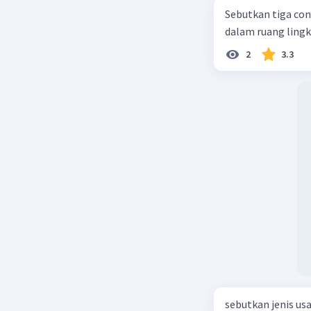
berintera
Sebutkan tiga con
keuangan
dalam ruang ling
bahwa neg
signifika
2
3.3
dapat men
merancan
stabilita
Beri R
sebutkan jenis us