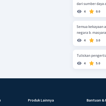
dari sumber daya
4
0.0
Semua kekayaan ala
negara b. masyarak
4
3.0
Tuliskan pengert
4
5.0
u
Produk Lainnya
Bantuan & 