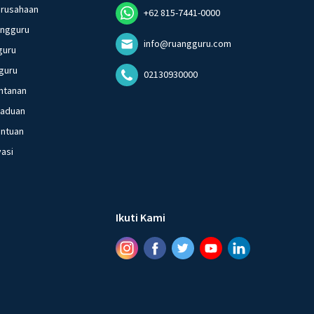
erusahaan
+62 815-7441-0000
angguru
info@ruangguru.com
guru
guru
02130930000
ntanan
gaduan
entuan
vasi
Ikuti Kami