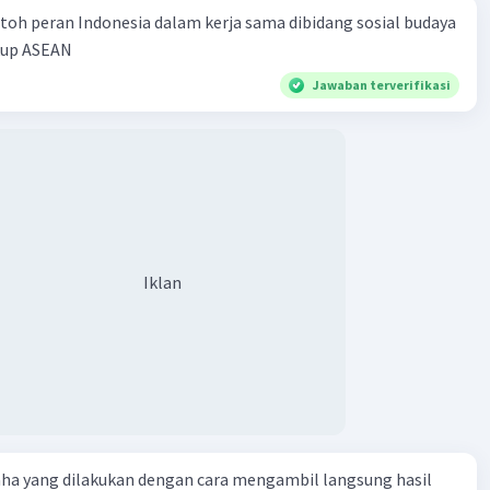
ksi dengan negara-negara lain dalam hal ekonomi dan
toh peran Indonesia dalam kerja sama dibidang sosial budaya
. Sebuah neraca pembayaran yang seimbang menunjukkan
kup ASEAN
ara tersebut tidak mengalami surplus atau defisit yang
n dalam hubungan ekonomi internasionalnya. Pemerintah
Jawaban terverifikasi
ggunakan informasi dari neraca pembayaran untuk
g kebijakan ekonomi yang sesuai dan untuk memantau
s ekonomi negara tersebut dalam konteks global.
·
0.0
(
0
)
Balas
ating
Iklan
aha yang dilakukan dengan cara mengambil langsung hasil