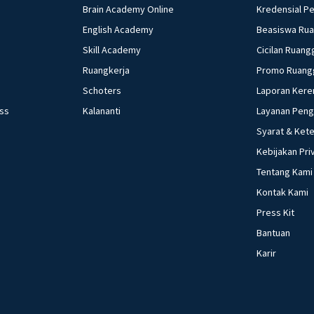
Brain Academy Online
Kredensial P
English Academy
Beasiswa Ru
Skill Academy
Cicilan Ruang
Ruangkerja
Promo Ruang
Schoters
Laporan Kere
ess
Kalananti
Layanan Pen
Syarat & Ket
Kebijakan Pri
Tentang Kami
Kontak Kami
Press Kit
Bantuan
Karir