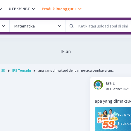
UTBK/SNBT
Produk Ruangguru
Iklan
SD
IPS Terpadu
apa yang dimaksud dengan neraca pembayaran...
Era E
07 Oktober 2023 
apa yang dimaksu
Ikuti T
Habis d