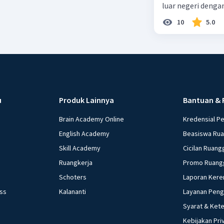
luar negeri denga
10
5.0
u
Produk Lainnya
Bantuan & 
Brain Academy Online
Kredensial P
English Academy
Beasiswa Ru
Skill Academy
Cicilan Ruang
Ruangkerja
Promo Ruang
Schoters
Laporan Kere
ess
Kalananti
Layanan Pen
Syarat & Ket
Kebijakan Pri