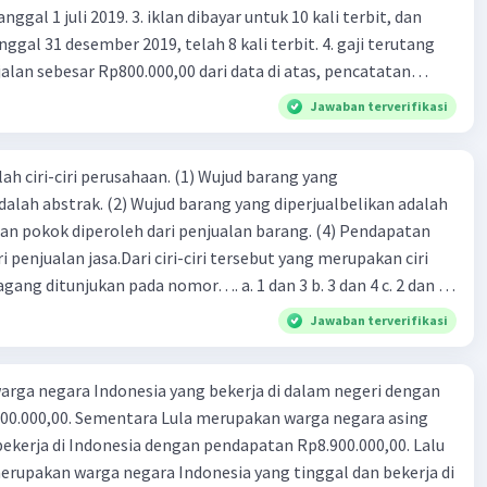
 iklan dibayar untuk 10 kali terbit, dan
gal 31 desember 2019, telah 8 kali terbit. 4. gaji terutang
alan sebesar Rp800.000,00 dari data di atas, pencatatan
ng benar adalah ....
Jawaban terverifikasi
ah ciri-ciri perusahaan. (1) Wujud barang yang
dalah abstrak. (2) Wujud barang yang diperjualbelikan adalah
atan pokok diperoleh dari penjualan barang. (4) Pendapatan
i penjualan jasa.Dari ciri-ciri tersebut yang merupakan ciri
gang ditunjukan pada nomor…. a. 1 dan 3 b. 3 dan 4 c. 2 dan 3
4
Jawaban terverifikasi
rga negara Indonesia yang bekerja di dalam negeri dengan
n Rp8.900.000,00. Lalu
ndonesia yang tinggal dan bekerja di