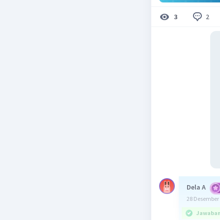
2
3
Dela A
28 Desember 
Jawaban 