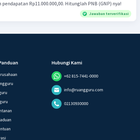
n pendapatan Rp11.000.000,00. Hitunglah PNB (GNP) nya!
Jawaban terverifikasi
Panduan
Hubungi Kami
erusahaan
+62 815-7441-0000
angguru
info@ruangguru.com
guru
guru
02130930000
ntanan
gaduan
entuan
vasi