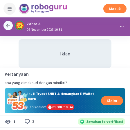
Masuk
Zahra A
08 November 2023 10:31
Iklan
Pertanyaan
apa yang dimaksud dengan mimikri?
Ikuti Tryout SNBT & Menangkan E-Wallet
100rb
Klaim
Habis dalam
01
:
00
:
10
:
41
2
1
Jawaban terverifikasi