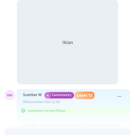
Iklan
Sumber W
Community
Level 72
08 November 2023 12:09
Jawaban terverifikasi
Mimikri
adalah proses evolusi yang terjadi pada
spesies untuk menjadi sama dengan spesies