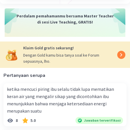
·
0.0
(
0
)
Balas
Beri Rating
Perdalam pemahamanmu bersama Master Teacher
di sesi Live Teaching, GRATIS!
Klaim Gold gratis sekarang!
Dengan Gold kamu bisa tanya soal ke Forum
sepuasnya, lho.
Pertanyaan serupa
ketika mencuci piring ibu selalu tidak lupa mematikan
keran air yang mengalir sikap yang dicontohkan ibu
menunjukkan bahwa menjaga ketersediaan energi
merupakan suatu
8
5.0
Jawaban terverifikasi