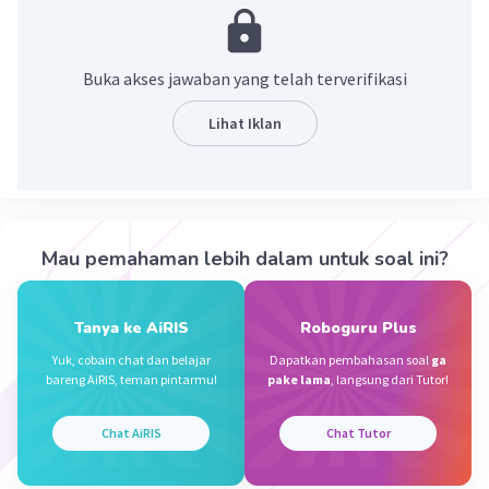
lainnya. Biasanya mimikri menyerupai suatu
spesies sebagai salah satu cara menghindari
bahaya, misalnya bila berhadapan dengan
Buka akses jawaban yang telah terverifikasi
predator. Satu contohnya adalah lalat bunga,
yang banyak dari spesiesnya menyerupai tawon.
Lihat Iklan
Istilah ini tidak sama dengan kamuflase,[butuh
rujukan] di mana spesies bertindak terhadap
bahaya dari spesies hewan lain yang mencari
mangsa di lingkungan sekitarnya.
Mau pemahaman lebih dalam untuk soal ini?
·
0.0
(
0
)
Balas
Beri Rating
Tanya ke AiRIS
Roboguru Plus
Nanda R
Community
Level 89
Yuk, cobain chat dan belajar
Dapatkan pembahasan soal
ga
08 November 2023 10:42
bareng AiRIS, teman pintarmu!
pake lama
, langsung dari Tutor!
Mimikri merupakan salah satu kemampuan
Chat AiRIS
Chat Tutor
adaptasi tingkah laku suatu organisme untuk
Iklan
menyesuaikan diri terhadap lingkungannya.