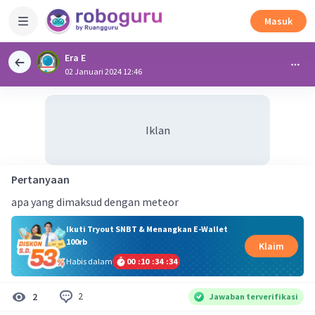
Masuk
Era E
02 Januari 2024 12:46
Iklan
Pertanyaan
apa yang dimaksud dengan meteor
Ikuti Tryout SNBT & Menangkan E-Wallet
100rb
Klaim
Habis dalam
00
:
10
:
34
:
33
2
2
Jawaban terverifikasi