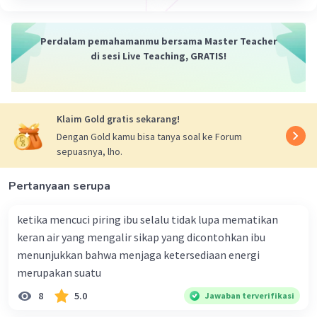
terbakar saat melewati atmosfer Bumi. Fenomena ini
sering disebut sebagai "bintang jatuh". Semoga
penjelasan ini membantu kamu memahami konsep
Perdalam pemahamanmu bersama Master Teacher
meteor dengan lebih baik 🙂
di sesi Live Teaching, GRATIS!
·
0.0
(
0
)
Balas
Beri Rating
Klaim Gold gratis sekarang!
Nanda R
Community
Level 89
Dengan Gold kamu bisa tanya soal ke Forum
02 Januari 2024 13:24
sepuasnya, lho.
Jawaban terverifikasi
Pertanyaan serupa
Meteor adalah salah satu benda angkasa yang
Iklan
melayang antar galaksi.
ketika mencuci piring ibu selalu tidak lupa mematikan
keran air yang mengalir sikap yang dicontohkan ibu
·
0.0
(
0
)
Balas
Beri Rating
menunjukkan bahwa menjaga ketersediaan energi
merupakan suatu
8
5.0
Jawaban terverifikasi