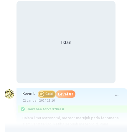
Iklan
Kevin L
Gold
Level 87
02 Januari 2024 13:10
Jawaban terverifikasi
Dalam ilmu astronomi, meteor merujuk pada fenomena
alam yang terjadi ketika sebuah meteoroid, yang
merupakan batuan kecil atau puing-puing yang tersusun