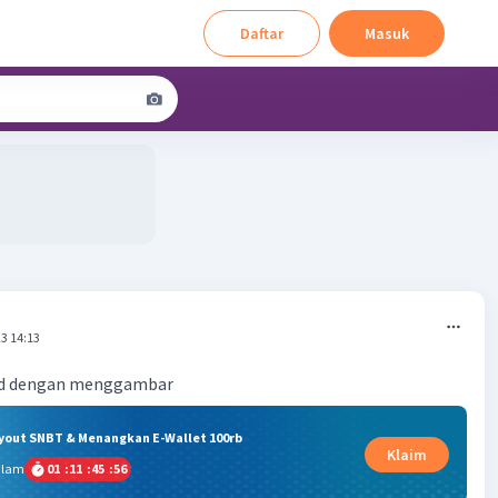
Daftar
Masuk
3 14:13
ud dengan menggambar
ryout SNBT & Menangkan E-Wallet 100rb
Klaim
alam
01
:
11
:
45
:
56