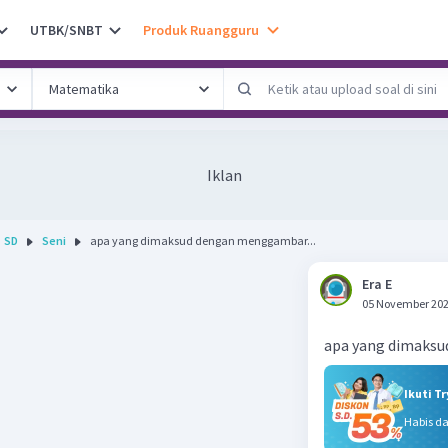
UTBK/SNBT
Produk Ruangguru
Iklan
SD
Seni
apa yang dimaksud dengan menggambar...
Era E
05 November 202
apa yang dimaks
Ikuti T
Habis d