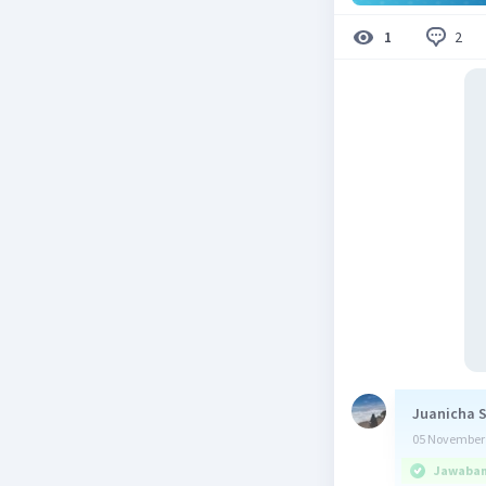
2
1
Juanicha 
05 November 
Jawaban 