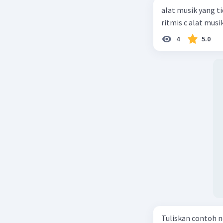
alat musik yang ti
ritmis c alat mus
4
5.0
Tuliskan contoh n