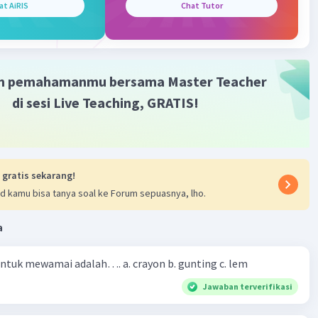
at AiRIS
Chat Tutor
alus, pemahaman konsep visual, dan imajinasi. Banyak
nikmati menggambar sebagai hobi, dan ada banyak bentuk
komunitas yang didedikasikan untuk berbagi dan
as keterampilan dalam menggambar.
m pemahamanmu bersama Master Teacher
di sesi Live Teaching, GRATIS!
·
0.0
(
0
)
Balas
ating
Community
Level 89
2023 22:37
 gratis sekarang!
terverifikasi
d kamu bisa tanya soal ke Forum sepuasnya, lho.
ar adalah kegiatan kegiatan membentuk citra, dengan
Iklan
a
an banyak pilihan teknik dan alat.
 untuk mewamai adalah…. a. crayon b. gunting c. lem
·
0.0
(
0
)
Balas
ating
Jawaban terverifikasi