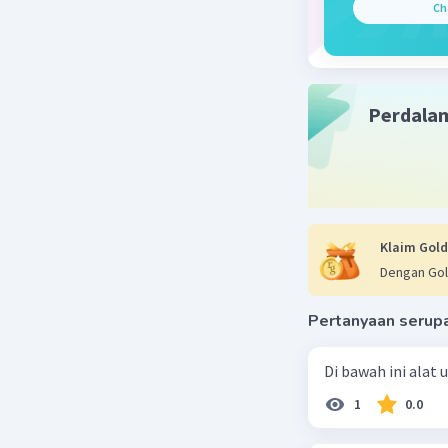
Ch
motorik h
orang me
seni dan 
memperlu
Perdala
Beri R
Nanda R
05 November 
Klaim Gold
Jawaban 
Dengan Gol
menggamb
Pertanyaan serup
menggunak
Di bawah ini alat
Beri R
1
0.0