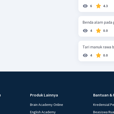
6
4.3
Benda alam pada g
4
0.0
Tari manuk rawa b
4
0.0
u
Produk Lainnya
Bantuan & 
Brain Academy Online
Kredensial P
English Academy
Beasiswa Ru