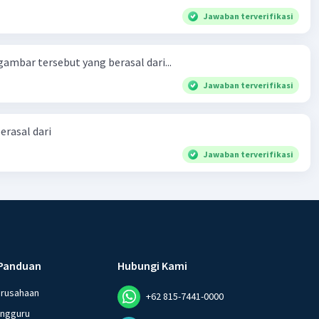
Jawaban terverifikasi
ambar tersebut yang berasal dari...
Jawaban terverifikasi
erasal dari
Jawaban terverifikasi
Panduan
Hubungi Kami
erusahaan
+62 815-7441-0000
angguru