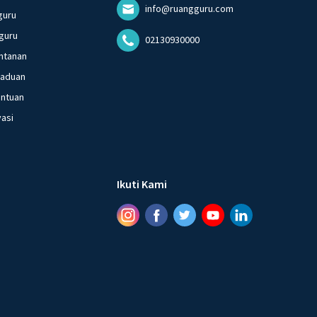
info@ruangguru.com
guru
guru
02130930000
ntanan
gaduan
entuan
vasi
Ikuti Kami