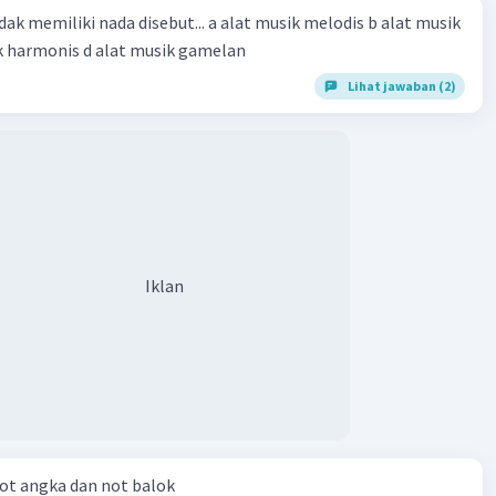
dak memiliki nada disebut... a alat musik melodis b alat musik
ik harmonis d alat musik gamelan
Lihat jawaban (2)
Iklan
ot angka dan not balok​