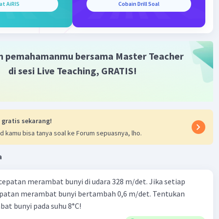
at AiRIS
Cobain Drill Soal
m pemahamanmu bersama Master Teacher
di sesi Live Teaching, GRATIS!
 gratis sekarang!
d kamu bisa tanya soal ke Forum sepuasnya, lho.
a
cepatan merambat bunyi di udara 328 m/det. Jika setiap
epatan merambat bunyi bertambah 0,6 m/det. Tentukan
at bunyi pada suhu 8°C!