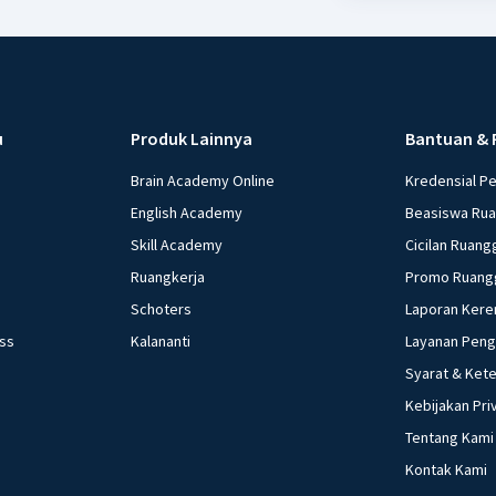
u
Produk Lainnya
Bantuan & 
Brain Academy Online
Kredensial P
English Academy
Beasiswa Ru
Skill Academy
Cicilan Ruang
Ruangkerja
Promo Ruang
Schoters
Laporan Kere
ess
Kalananti
Layanan Pen
Syarat & Ket
Kebijakan Pri
Tentang Kami
Kontak Kami