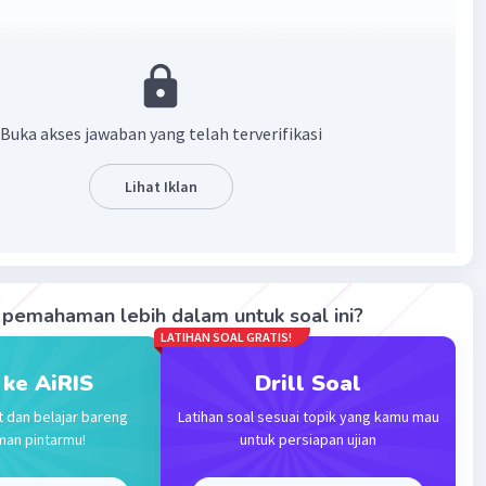
vitasi adalah medan yang menyebabkan suatu benda
mengalami gaya gravitasi.
·
0.0
(
0
)
Balas
ating
Buka akses jawaban yang telah terverifikasi
Lihat Iklan
Level 17
2023 12:17
terverifikasi
vitasi adalah daerah di sekitar benda tertentu yang masih
Iklan
hi gaya gravitasi
pemahaman lebih dalam untuk soal ini?
LATIHAN SOAL GRATIS!
·
0.0
(
0
)
Balas
ating
 ke AiRIS
Drill Soal
t dan belajar bareng
Latihan soal sesuai topik yang kamu mau
man pintarmu!
untuk persiapan ujian