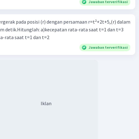
Jawaban terverifikasi
ergerak pada posisi (r) dengan persamaan r=t²+2t+5,(r) dalam
am detik.Hitunglah: a)kecepatan rata-rata saat t=1 dan t=3
a-rata saat t=1 dan t=2
Jawaban terverifikasi
Iklan