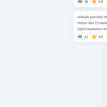
20
5.0
sebuah partikel b
meter dan (t) dal
b)percepaatan rat
11
3.0