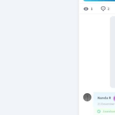
2
1
Nanda R
21 Desember 
Jawaban 