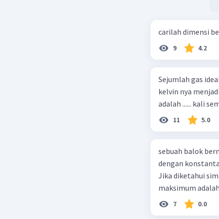
carilah dimensi b
9
4.2
Sejumlah gas idea
kelvin nya menjad
11
5.0
sebuah balok ber
dengan konstanta 
Jika diketahui s
maksimum adalah
7
0.0