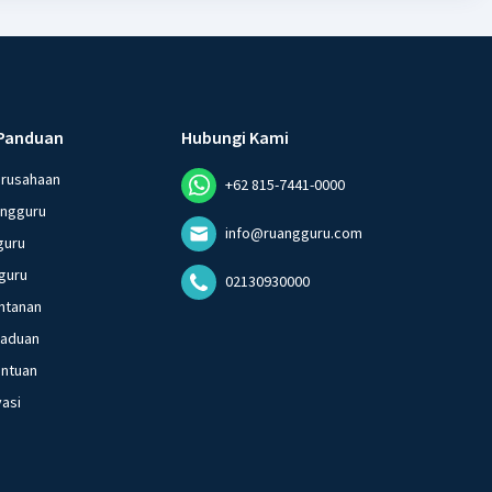
Panduan
Hubungi Kami
erusahaan
+62 815-7441-0000
angguru
info@ruangguru.com
guru
guru
02130930000
ntanan
gaduan
entuan
vasi