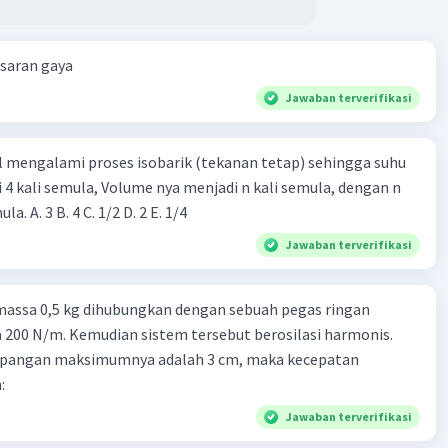
esaran gaya
Jawaban terverifikasi
l mengalami proses isobarik (tekanan tetap) sehingga suhu
i 4 kali semula, Volume nya menjadi n kali semula, dengan n
adalah ...... kali semula. A. 3 B. 4 C. 1/2 D. 2 E. 1/4
Jawaban terverifikasi
massa 0,5 kg dihubungkan dengan sebuah pegas ringan
200 N/m. Kemudian sistem tersebut berosilasi harmonis.
impangan maksimumnya adalah 3 cm, maka kecepatan
:
Jawaban terverifikasi