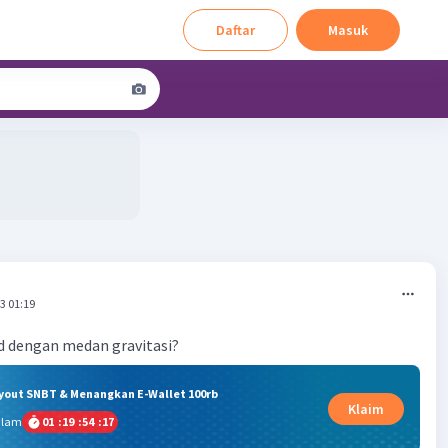
Daftar
Masuk
3 01:19
d dengan medan gravitasi?
ryout SNBT & Menangkan E-Wallet 100rb
Klaim
alam
01
:
19
:
54
:
16