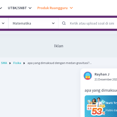
UTBK/SNBT
Produk Ruangguru
Iklan
SMA
Fisika
apa yang dimaksud dengan medan gravitasi?...
Rayhan J
21 Desember 202
apa yang dimaksu
Ikuti T
Habis d