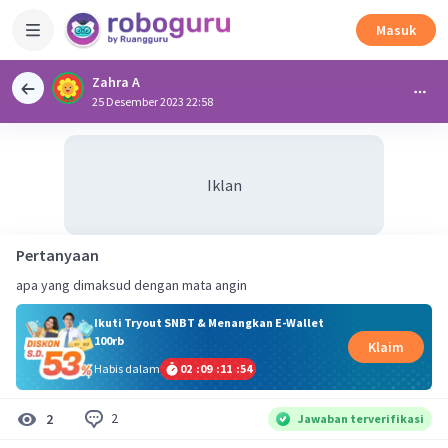
Masuk
Zahra A
25 Desember 2023 22:58
Iklan
Pertanyaan
apa yang dimaksud dengan mata angin
Ikuti Tryout SNBT & Menangkan E-Wallet
100rb
Klaim
Habis dalam
02
:
09
:
11
:
53
2
2
Jawaban terverifikasi