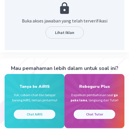
digunakan dalam navigasi, kompas dan peta.
·
0.0
(
0
)
Balas
Beri Rating
Buka akses jawaban yang telah terverifikasi
Lihat Iklan
Rayhan J
Level 17
25 Desember 2023 23:28
Jawaban terverifikasi
panduan yang digunakan untuk menentukan
Iklan
Mau pemahaman lebih dalam untuk soal ini?
arah
·
0.0
(
0
)
Balas
Beri Rating
Tanya ke AiRIS
Roboguru Plus
Yuk, cobain chat dan belajar
Dapatkan pembahasan soal
ga
bareng AiRIS, teman pintarmu!
pake lama
, langsung dari Tutor!
Chat AiRIS
Chat Tutor