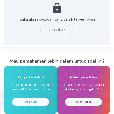
kejadian asli dan pernah benar-benar terjadi.
·
0.0
(
0
)
Balas
Beri Rating
Buka akses jawaban yang telah terverifikasi
Lihat Iklan
Sumber W
Community
Level 72
10 Oktober 2023 10:04
Jawaban terverifikasi
Legenda adalah cerita prosa rakyat yang
Iklan
Mau pemahaman lebih dalam untuk soal ini?
dianggap oleh pemilik cerita sebagai suatu
kejadian asli dan pernah benar-benar terjadi
Tanya ke AiRIS
Roboguru Plus
·
0.0
(
0
)
Balas
Beri Rating
Yuk, cobain chat dan belajar
Dapatkan pembahasan soal
ga
bareng AiRIS, teman pintarmu!
pake lama
, langsung dari Tutor!
Chat AiRIS
Chat Tutor