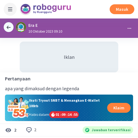
Masuk
Era E
10 Oktober 2023 09:10
Iklan
Pertanyaan
apa yang dimaksud dengan legenda
Ikuti Tryout SNBT & Menangkan E-Wallet
100rb
Klaim
Habis dalam
01
:
09
:
14
:
54
2
2
Jawaban terverifikasi