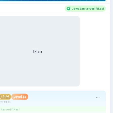
Jawaban terverifikasi
Iklan
Gold
Level 87
023 13:23
terverifikasi