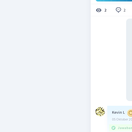
2
2
Kevin L
05 Oktober 2
Jawaban 