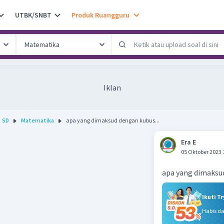
UTBK/SNBT
Produk Ruangguru
Iklan
SD
Matematika
apa yang dimaksud dengan kubus...
Era E
05 Oktober 2023 
apa yang dimaksu
Ikuti T
Habis d