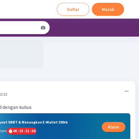
Daftar
Masuk
13:22
d dengan kubus
ryout SNBT & Menangkan E-Wallet 100rb
Klaim
alam
00
:
13
:
11
:
56