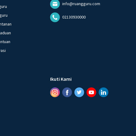
info@ruangguru.com
guru
guru
02130930000
ntanan
gaduan
entuan
vasi
Ikuti Kami