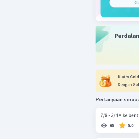
Jawaban 
Ch
kubus ada
bidang si
Perdala
Beri R
Klaim Gold
Dengan Gol
Pertanyaan serup
7/8 - 3/4 = ke be
65
5.0