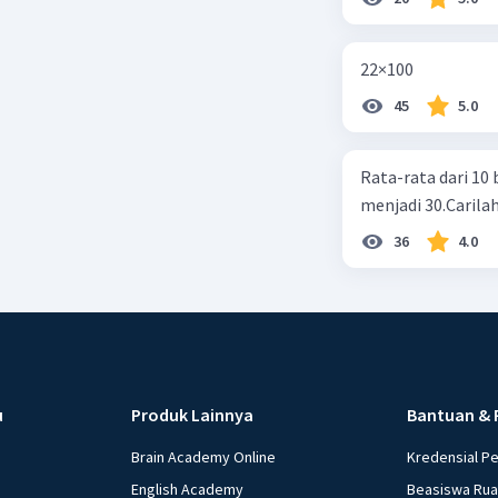
22×100
45
5.0
Rata-rata dari 10 
menjadi 30.Carilah
36
4.0
u
Produk Lainnya
Bantuan & 
Brain Academy Online
Kredensial P
English Academy
Beasiswa Ru