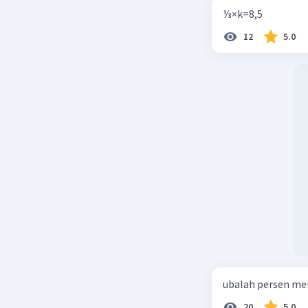
⅓×k=8,5
12
5.0
ubalah persen me
20
5.0