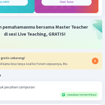
terverifikasi
at AiRIS
Chat Tutor
lah bangun ruang tiga dimensi yang dibatasi oleh enam
Iklan
si yang kongruen berbentuk bujur sangkar.
m pemahamanmu bersama Master Teacher
·
0.0
(
0
)
Balas
ating
di sesi Live Teaching, GRATIS!
 gratis sekarang!
d kamu bisa tanya soal ke Forum sepuasnya, lho.
a
ntuk pecahan campuran
Jawaban terverifikasi