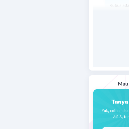
Kubus ada
yang sama
sederhana
terdiri da
panjang, 
berbentuk 
6 bidang si
Kubus ada
digunakan
lainnya. 
permainan
Mau 
Beri R
Tanya
Yuk, cobain cha
Nanda R
AiRIS, te
05 Oktober 2