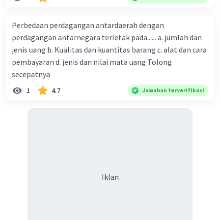
adalan sebesar .. a. $ 100 miliar b. $ 200 miliar c. $ 300 miliar
d. $ 400 miliar e. $ 1.000 miliar
Perbedaan perdagangan antardaerah dengan
perdagangan antarnegara terletak pada...... a. jumlah dan
jenis uang b. Kualitas dan kuantitas barang c. alat dan cara
pembayaran d. jenis dan nilai mata uang Tolong
secepatnya
1
4.7
Jawaban terverifikasi
Iklan