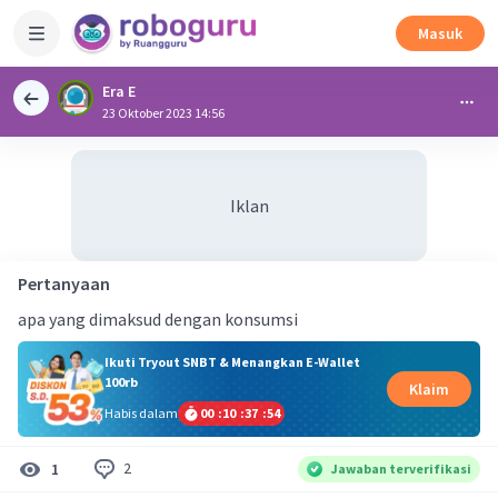
Masuk
Era E
23 Oktober 2023 14:56
Iklan
Pertanyaan
apa yang dimaksud dengan konsumsi
Ikuti Tryout SNBT & Menangkan E-Wallet
100rb
Klaim
Habis dalam
00
:
10
:
37
:
54
2
1
Jawaban terverifikasi