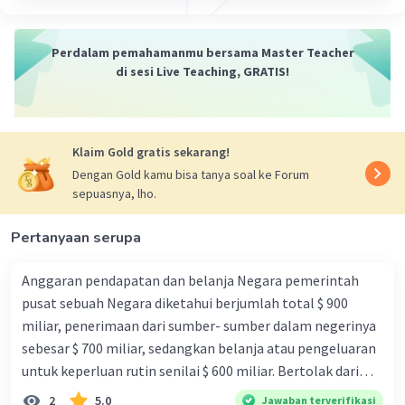
Perdalam pemahamanmu bersama Master Teacher
di sesi Live Teaching, GRATIS!
Klaim Gold gratis sekarang!
Dengan Gold kamu bisa tanya soal ke Forum
sepuasnya, lho.
Pertanyaan serupa
Anggaran pendapatan dan belanja Negara pemerintah
pusat sebuah Negara diketahui berjumlah total $ 900
miliar, penerimaan dari sumber- sumber dalam negerinya
sebesar $ 700 miliar, sedangkan belanja atau pengeluaran
untuk keperluan rutin senilai $ 600 miliar. Bertolak dari
informasi ini, tabungan pemerintah Negara tersebut
2
5.0
Jawaban terverifikasi