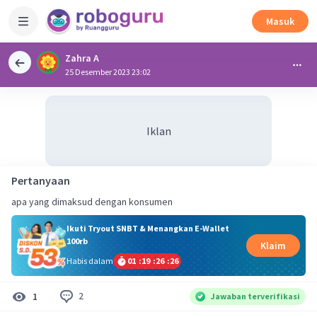
Masuk
Zahra A
25 Desember 2023 23:02
Iklan
Pertanyaan
apa yang dimaksud dengan konsumen
Ikuti Tryout SNBT & Menangkan E-Wallet
100rb
Klaim
Habis dalam
01
:
19
:
26
:
25
2
1
Jawaban terverifikasi