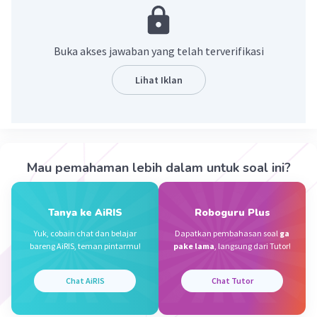
tujuan tertentu
·
0.0
(
0
)
Balas
Beri Rating
Buka akses jawaban yang telah terverifikasi
Lihat Iklan
Rayhan J
Level 17
25 Desember 2023 23:22
Jawaban terverifikasi
orang yang memakai barang/atau jasa
Iklan
Mau pemahaman lebih dalam untuk soal ini?
·
0.0
(
0
)
Balas
Beri Rating
Tanya ke AiRIS
Roboguru Plus
Yuk, cobain chat dan belajar
Dapatkan pembahasan soal
ga
bareng AiRIS, teman pintarmu!
pake lama
, langsung dari Tutor!
Chat AiRIS
Chat Tutor