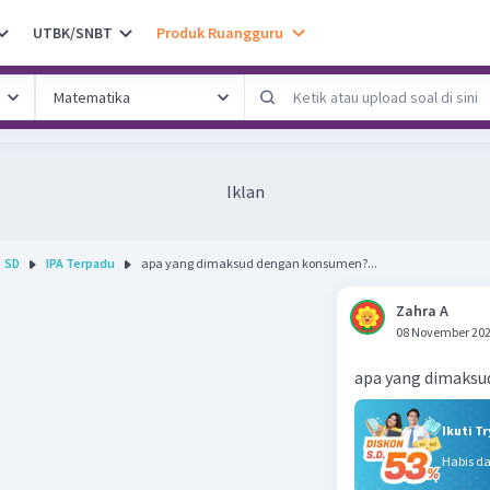
UTBK/SNBT
Produk Ruangguru
Iklan
SD
IPA Terpadu
apa yang dimaksud dengan konsumen?...
Zahra A
08 November 202
apa yang dimaks
Ikuti T
Habis d