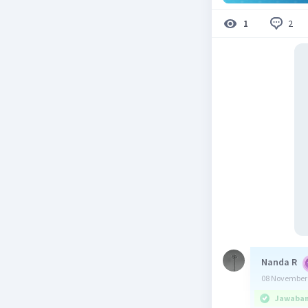
2
1
Nanda R
08 November 
Jawaban 