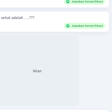
Jawaban terverifikasi
n sehat adalah …..???
Jawaban terverifikasi
Iklan