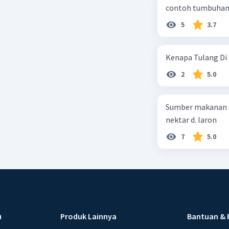
contoh tumbuhan 
5
3.7
Kenapa Tulang Di 
2
5.0
Sumber makanan kupu-kupu dewa
nektar d. laron
7
5.0
u
Produk Lainnya
Bantuan & 