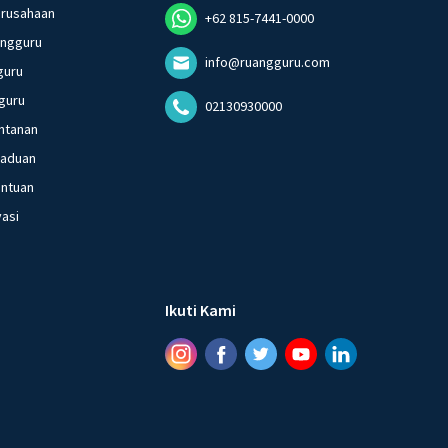
erusahaan
+62 815-7441-0000
angguru
info@ruangguru.com
guru
guru
02130930000
ntanan
gaduan
entuan
vasi
Ikuti Kami