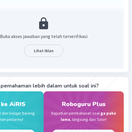
yaitu makhluk hidup yang bergantung pada makhluk lain
a tidak bisa memproduksi makanan sendiri seperti
.
Buka akses jawaban yang telah terverifikasi
·
0.0
(
0
)
Balas
ating
Lihat Iklan
Community
Level 72
2023 11:40
terverifikasi
pemahaman lebih dalam untuk soal ini?
n
yaitu makhluk hidup yang bergantung pada makhluk lain
Iklan
a tidak bisa memproduksi makanan sendiri seperti
 Maka dari itu untuk menjaga kelangsungan hidupnya,
 ke AiRIS
Roboguru Plus
bergantung pada organism lainnya. Peran konsumen di
t dan belajar bareng
Dapatkan pembahasan soal
ga pake
uah ekosistem biasa nya adalah hewan.
man pintarmu!
lama
, langsung dari Tutor!