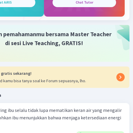
·
0.0
(
0
)
Balas
ating
at AiRIS
Chat Tutor
m pemahamanmu bersama Master Teacher
di sesi Live Teaching, GRATIS!
 gratis sekarang!
d kamu bisa tanya soal ke Forum sepuasnya, lho.
a
ring ibu selalu tidak lupa mematikan keran air yang mengalir
tohkan ibu menunjukkan bahwa menjaga ketersediaan energi