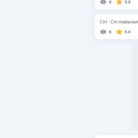
8
5.0
Ciri - Ciri makana
6
5.0