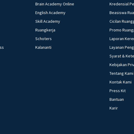
Brain Academy Online
Kredensial P
English Academy
Beasiswa Ru
Skill Academy
Cicilan Ruang
Ruangkerja
Promo Ruang
Schoters
Laporan Kere
ess
Kalananti
Layanan Pen
Syarat & Ket
Kebijakan Pri
Tentang Kami
Kontak Kami
Press Kit
Bantuan
Karir