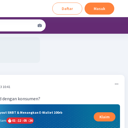
Daftar
Masuk
3 10:41
ud dengan konsumen?
ryout SNBT & Menangkan E-Wallet 100rb
Klaim
alam
01
:
12
:
05
:
25