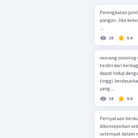
Peningkatan juml
pangan. Jika kebu
....
15
5.0
seorang sosiolog
terdiri dari berb
dapat hidup deng
tinggi. berdasarka
yang ....
16
0.0
Pernyataan berikut
dikonsepsikan se
setempat dalam m