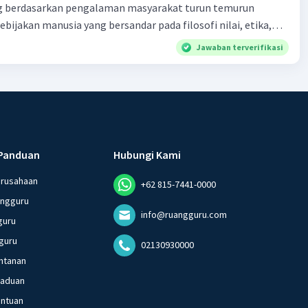
 berdasarkan pengalaman masyarakat turun temurun
ebijakan manusia yang bersandar pada filosofi nilai, etika,
 melembaga secara tradisional e. produk tentang nilai dalam
Jawaban terverifikasi
dak berkaitan dengan kondisi geografis atau lingkungan
Panduan
Hubungi Kami
erusahaan
+62 815-7441-0000
angguru
info@ruangguru.com
guru
guru
02130930000
ntanan
gaduan
entuan