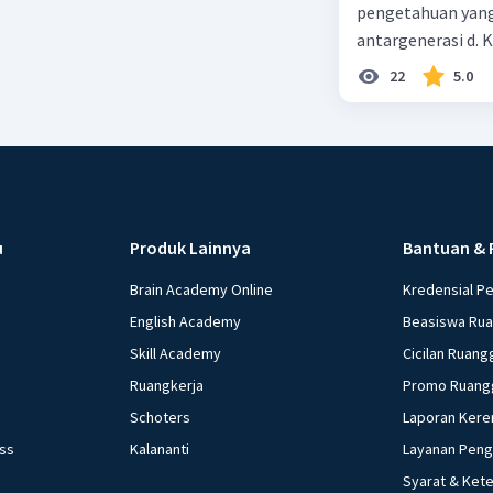
pengetahuan yang
antargenerasi d. K
dan perilaku yang
22
5.0
masyarakat dan ti
alam
u
Produk Lainnya
Bantuan & 
Brain Academy Online
Kredensial P
English Academy
Beasiswa Ru
Skill Academy
Cicilan Ruang
Ruangkerja
Promo Ruang
Schoters
Laporan Kere
ess
Kalananti
Layanan Pen
Syarat & Ket