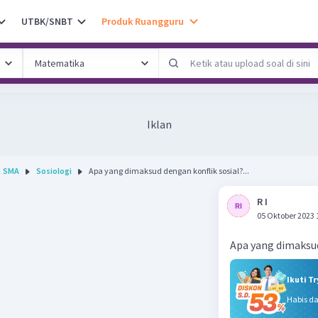
UTBK/SNBT
Produk Ruangguru
Iklan
SMA
Sosiologi
Apa yang dimaksud dengan konflik sosial?...
R I
05 Oktober 2023 
Apa yang dimaksud
Ikuti T
Habis d