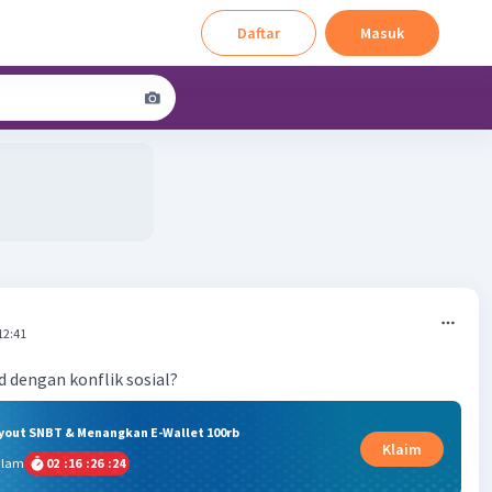
Daftar
Masuk
12:41
 dengan konflik sosial?
ryout SNBT & Menangkan E-Wallet 100rb
Klaim
alam
02
:
16
:
26
:
23