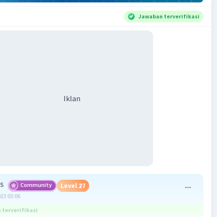
Jawaban terverifikasi
Iklan
 S
Community
Level 27
023 03:06
terverifikasi