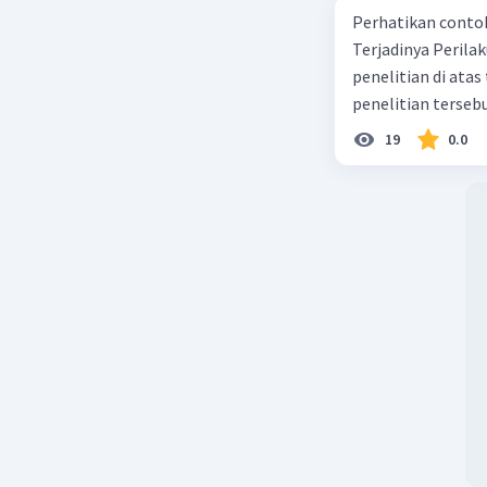
Perhatikan contoh judul
Terjadinya Perilaku Membo
penelitian di ata
penelitian terseb
19
0.0