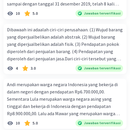
sampai dengan tanggal 31 desember 2019, telah 8 kali
terbit. 4. gaji terutang untuk periode berjalan sebesar
10
5.0
Jawaban terverifikasi
Rp800.000,00 dari data di atas, pencatatan jurnal pembalik
yang benar adalah ....
Dibawaah ini adaalah ciri-ciri perusahaan. (1) Wujud barang
yang diperjualbelikan adalah abstrak. (2) Wujud barang
yang diperjualbelikan adalah fisik. (3) Pendapatan pokok
diperoleh dari penjualan barang. (4) Pendapatan yang
diperoleh dari penjualan jasa.Dari ciri-ciri tersebut yang
merupakan ciri dari perusahaan dagang ditunjukan pada
4
3.0
Jawaban terverifikasi
nomor…. a. 1 dan 3 b. 3 dan 4 c. 2 dan 3 d. 1 dan 2 e. 2 dan 4
Andi merupakan warga negara Indonesia yang bekerja di
dalam negeri dengan pendapatan Rp6.700.000,00.
Sementara Lula merupakan warga negara asing yang
tinggal dan bekerja di Indonesia dengan pendapatan
Rp8.900.000,00. Lalu ada Mawar yang merupakan warga
negara Indonesia yang tinggal dan bekerja di luar negeri
10
5.0
Jawaban terverifikasi
dengan pendapatan Rp11.000.000,00. Hitunglah PNB