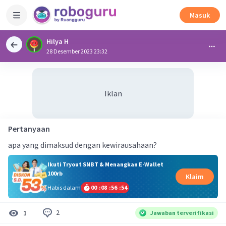
Masuk
Hilya H
28 Desember 2023 23:32
Iklan
Pertanyaan
apa yang dimaksud dengan kewirausahaan?
Ikuti Tryout SNBT & Menangkan E-Wallet
100rb
Klaim
Habis dalam
00
:
08
:
56
:
54
2
1
Jawaban terverifikasi