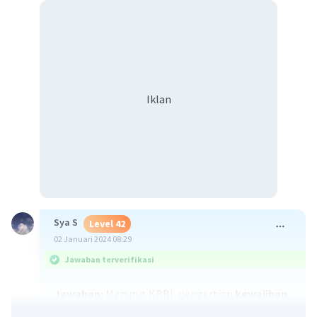
Iklan
Sya S
Level 42
02 Januari 2024 08:29
Jawaban terverifikasi
Jawaban:
Menurut KBBI, pengertian
kewajiban
adalah sesuatu yang wajib dilaksanakan
atau