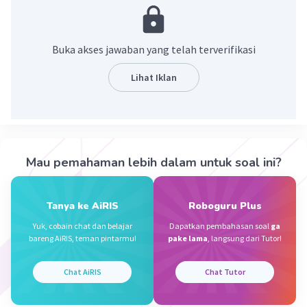
bisa juga
sesuatu yang harus dikerjakan
·
5.0
(
1
)
Balas
Beri Rating
Buka akses jawaban yang telah terverifikasi
Lihat Iklan
Nanda R
Community
Level 89
25 Desember 2023 23:15
Jawaban terverifikasi
kewajiban adalah sesuatu yang diwajibkan,
Iklan
Mau pemahaman lebih dalam untuk soal ini?
sesuatu yang harus dilaksanakan, atau suatu
keharusan.
Tanya ke AiRIS
Roboguru Plus
·
0.0
(
0
)
Balas
Beri Rating
Yuk, cobain chat dan belajar
Dapatkan pembahasan soal
ga
bareng AiRIS, teman pintarmu!
pake lama
, langsung dari Tutor!
Chat AiRIS
Chat Tutor