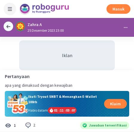
Masuk
Zahra A
25 Desember 2023 23:00
Iklan
Pertanyaan
apa yang dimaksud dengan kewajiban
Ikuti Tryout SNBT & Menangkan E-Wallet
100rb
Klaim
Habis dalam
01
:
11
:
03
:
06
2
1
Jawaban terverifikasi