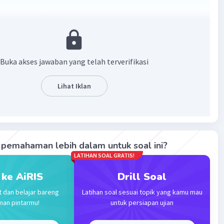
an komparatif merupakan keunggulan yang muncul karena
kan suatu barang atau jasa dengan biaya peluang yang
dah.
Buka akses jawaban yang telah terverifikasi
·
0.0
(
0
)
Balas
ating
Lihat Iklan
Level 17
2023 23:10
terverifikasi
an komparatif adalah kemampuan perusahaan dalam
pemahaman lebih dalam untuk soal ini?
Iklan
arang atau jasa lebih rendah dibandingkan kompetitor.
LATIHAN SOAL GRATIS!
 ke AiRIS
Drill Soal
·
0.0
(
0
)
Balas
ating
t dan belajar bareng
Latihan soal sesuai topik yang kamu mau
man pintarmu!
untuk persiapan ujian