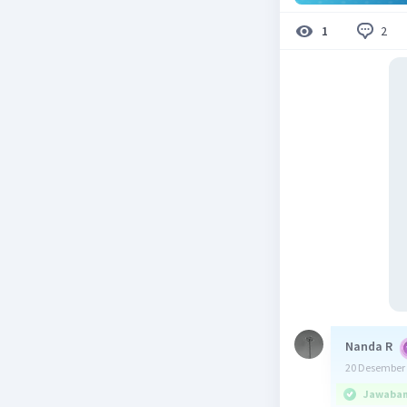
2
1
Nanda R
20 Desember 
Jawaban 