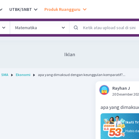
UTBK/SNBT
Produk Ruangguru
Iklan
SMA
Ekonomi
apa yang dimaksud dengan keunggulan komparatif?...
Rayhan J
20 Desember 202
apa yang dimaksu
Ikuti T
Habis d