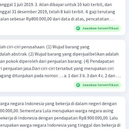
 iklan dibayar untuk 10 kali terbit, dan
gal 31 desember 2019, telah 8 kali terbit. 4. gaji terutang
alan sebesar Rp800.000,00 dari data di atas, pencatatan
ng benar adalah ....
Jawaban terverifikasi
ah ciri-ciri perusahaan. (1) Wujud barang yang
dalah abstrak. (2) Wujud barang yang diperjualbelikan adalah
atan pokok diperoleh dari penjualan barang. (4) Pendapatan
i penjualan jasa.Dari ciri-ciri tersebut yang merupakan ciri
gang ditunjukan pada nomor…. a. 1 dan 3 b. 3 dan 4 c. 2 dan 3
4
Jawaban terverifikasi
rga negara Indonesia yang bekerja di dalam negeri dengan
n Rp8.900.000,00. Lalu
ndonesia yang tinggal dan bekerja di