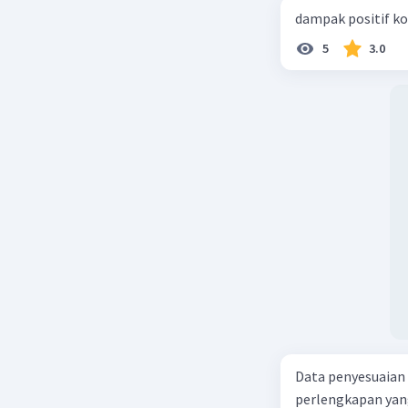
dampak positif ko
5
3.0
Data penyesuaian p
perlengkapan yang tersisa Rp500.0