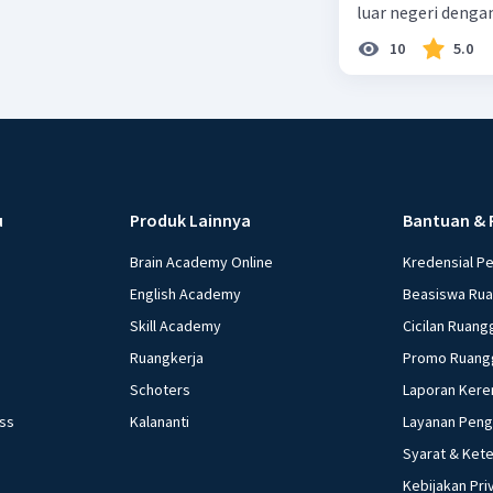
luar negeri denga
10
5.0
u
Produk Lainnya
Bantuan & 
Brain Academy Online
Kredensial P
English Academy
Beasiswa Ru
Skill Academy
Cicilan Ruang
Ruangkerja
Promo Ruang
Schoters
Laporan Kere
ess
Kalananti
Layanan Pen
Syarat & Ket
Kebijakan Pri