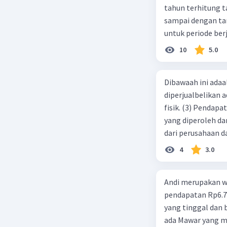
tahun terhitung tanggal 1 juli 2019. 3.
sampai dengan tang
untuk periode berj
jurnal pembalik ya
10
5.0
Dibawaah ini adaal
diperjualbelikan a
fisik. (3) Pendap
yang diperoleh dar
dari perusahaan da
d. 1 dan 2 e. 2 dan 
4
3.0
Andi merupakan wa
pendapatan Rp6.700.000,00. Sementara Lula merupakan warga negara asing
yang tinggal dan bekerja di Indonesia dengan pendapata
ada Mawar yang merupakan warga negara I