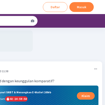
Daftar
Masuk
3 11:38
d dengan keunggulan komparatif?
ryout SNBT & Menangkan E-Wallet 100rb
Klaim
alam
02
:
14
:
59
:
57