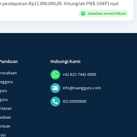
n pendapatan Rp11.000.000,00. Hitunglah PNB (GNP) nya!
Jawaban terverifikasi
Panduan
Hubungi Kami
erusahaan
+62 815-7441-0000
angguru
info@ruangguru.com
guru
guru
02130930000
ntanan
gaduan
entuan
vasi