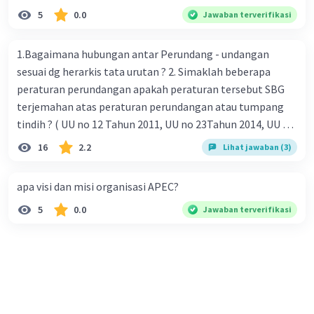
5
0.0
Jawaban terverifikasi
1.Bagaimana hubungan antar Perundang - undangan
sesuai dg herarkis tata urutan ? 2. Simaklah beberapa
peraturan perundangan apakah peraturan tersebut SBG
terjemahan atas peraturan perundangan atau tumpang
tindih ? ( UU no 12 Tahun 2011, UU no 23Tahun 2014, UU No
25 Tahun 2004 ) 3 . Tuliskan peraturan perundangan yg di
16
2.2
Lihat jawaban (3)
undangkan atas perintah TAP MPR NO I / MPR/ 2003
4.sebutkan produk UU atas perintah UUD NRI Tahun 1945 (
apa visi dan misi organisasi APEC?
pasal18, pasal 22, pasal 23, Pasal 26 , Pasal 27,pasal ,pasal
5
0.0
Jawaban terverifikasi
28, pasal 29, pasal 30 ,pasal 31 dan pasal 33 )