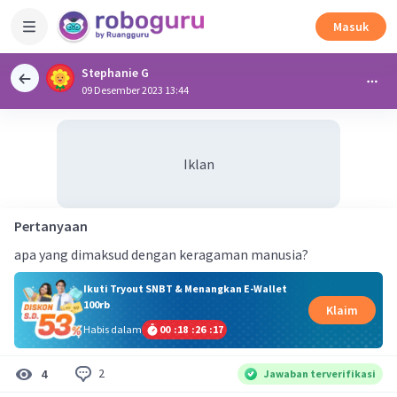
Masuk
Stephanie G
09 Desember 2023 13:44
Iklan
Pertanyaan
apa yang dimaksud dengan keragaman manusia?
Ikuti Tryout SNBT & Menangkan E-Wallet
100rb
Klaim
Habis dalam
00
:
18
:
26
:
17
2
4
Jawaban terverifikasi