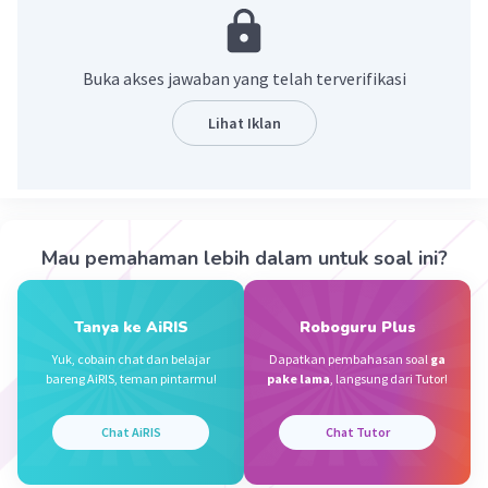
manusia dengan tujuan untuk memudahkan dan
membantu manusia dalam menjalankan
aktivitas dan memenuhi kebutuhan hidupnya.
Buka akses jawaban yang telah terverifikasi
·
0.0
(
0
)
Balas
Beri Rating
Lihat Iklan
Syuhada A
Level 16
31 Desember 2023 21:56
Jawaban terverifikasi
Mau pemahaman lebih dalam untuk soal ini?
Kenampakan buatan merupakan kenampakan
Iklan
yang sengaja dibuat manusia untuk membantu
Tanya ke AiRIS
Roboguru Plus
memenuhi kebutuhan hidupnya.
Yuk, cobain chat dan belajar
Dapatkan pembahasan soal
ga
bareng AiRIS, teman pintarmu!
pake lama
, langsung dari Tutor!
·
0.0
(
0
)
Balas
Beri Rating
Chat AiRIS
Chat Tutor