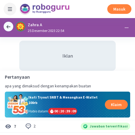
Masuk
Zahra A
25 Desember 2023 22:54
Iklan
Pertanyaan
apa yang dimaksud dengan kenampakan buatan
Ikuti Tryout SNBT & Menangkan E-Wallet
100rb
Klaim
Habis dalam
00
:
20
:
39
:
09
2
7
Jawaban terverifikasi