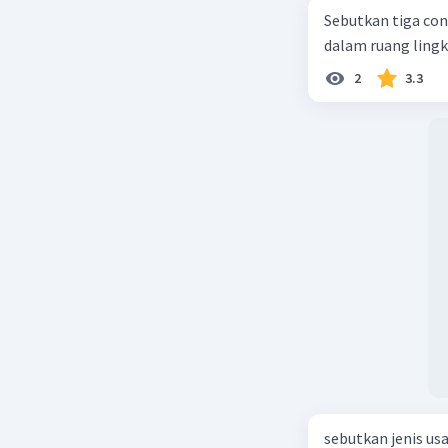
Sebutkan tiga con
dalam ruang ling
2
3.3
sebutkan jenis us