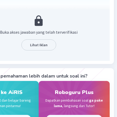
n alam adalah segala sesuatu yang ada di permukaan
terbentuk oleh peristiwa alam.
·
0.0
(
0
)
Balas
ating
Buka akses jawaban yang telah terverifikasi
Lihat Iklan
Level 16
2023 10:09
terverifikasi
n alam adalah segala sesuatu yang terbentuk secara
Iklan
pemahaman lebih dalam untuk soal ini?
npa campur tangan manusia. Contohnya gunung,
, bukit, laut, dll.
 ke AiRIS
Roboguru Plus
·
0.0
(
0
)
Balas
ating
t dan belajar bareng
Dapatkan pembahasan soal
ga pake
man pintarmu!
lama
, langsung dari Tutor!