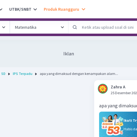
UTBK/SNBT
Produk Ruangguru
Iklan
SD
IPS Terpadu
apa yang dimaksud dengan kenampakan alam...
Zahra A
25 Desember 202
apa yang dimaks
Ikuti T
Habis d