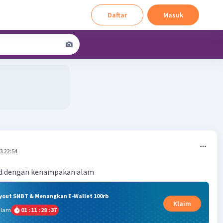
Daftar
Masuk
3 22:54
ud dengan kenampakan alam
ryout SNBT & Menangkan E-Wallet 100rb
Klaim
alam
01
:
11
:
28
:
36