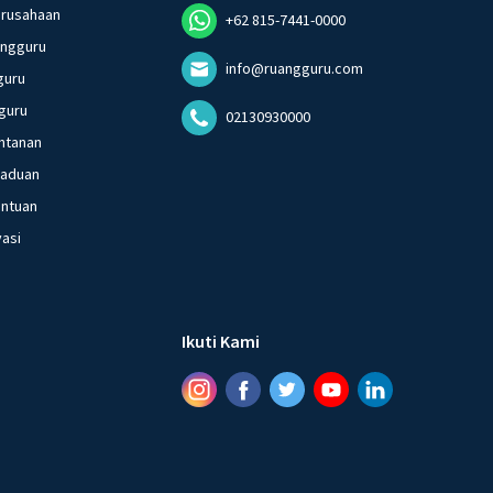
erusahaan
+62 815-7441-0000
angguru
info@ruangguru.com
guru
guru
02130930000
ntanan
gaduan
entuan
vasi
Ikuti Kami