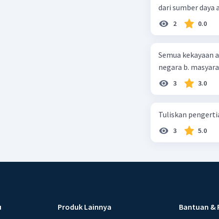
dari sumber daya
2
0.0
Semua kekayaan ala
negara b. masyarak
3
3.0
Tuliskan pengert
3
5.0
u
Produk Lainnya
Bantuan & 