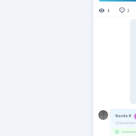
2
1
Nanda R
25 Desember 
Jawaban 