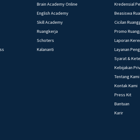
Brain Academy Online
Kredensial P
English Academy
Beasiswa Ru
Skill Academy
Cicilan Ruang
Ruangkerja
Promo Ruang
Schoters
Laporan Kere
ess
Kalananti
Layanan Pen
Syarat & Ket
Kebijakan Pri
Tentang Kami
Kontak Kami
Press Kit
Bantuan
Karir