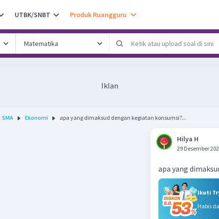
UTBK/SNBT
Produk Ruangguru
Iklan
SMA
Ekonomi
apa yang dimaksud dengan kegiatan konsumsi?...
Hilya H
29 Desember 202
apa yang dimaksu
Ikuti T
Habis d