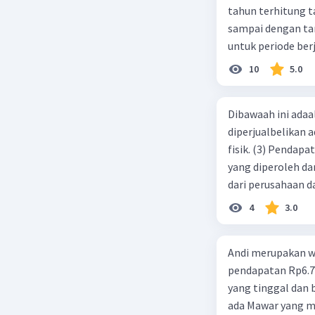
tahun terhitung tanggal 1 juli 2019. 3.
sampai dengan tang
untuk periode berj
jurnal pembalik ya
10
5.0
Dibawaah ini adaal
diperjualbelikan a
fisik. (3) Pendap
yang diperoleh dar
dari perusahaan da
d. 1 dan 2 e. 2 dan 
4
3.0
Andi merupakan wa
pendapatan Rp6.700.000,00. Sementara Lula merupakan warga negara asing
yang tinggal dan bekerja di Indonesia dengan pendapata
ada Mawar yang merupakan warga negara I