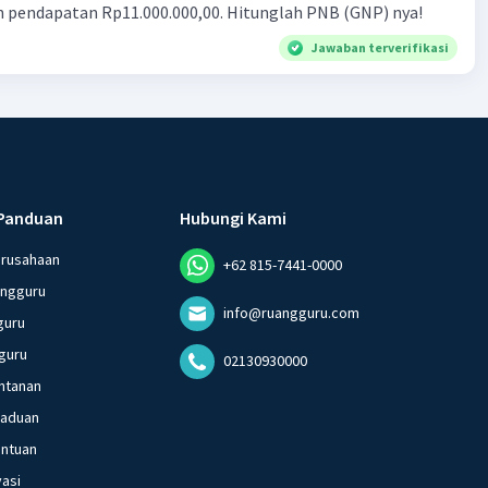
n pendapatan Rp11.000.000,00. Hitunglah PNB (GNP) nya!
Jawaban terverifikasi
Panduan
Hubungi Kami
erusahaan
+62 815-7441-0000
angguru
info@ruangguru.com
guru
guru
02130930000
ntanan
gaduan
entuan
vasi