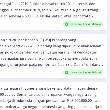
 iklan dibayar untuk 10 kali terbit, dan
gal 31 desember 2019, telah 8 kali terbit. 4. gaji terutang
alan sebesar Rp800.000,00 dari data di atas, pencatatan
ng benar adalah ....
Jawaban terverifikasi
ah ciri-ciri perusahaan. (1) Wujud barang yang
dalah abstrak. (2) Wujud barang yang diperjualbelikan adalah
atan pokok diperoleh dari penjualan barang. (4) Pendapatan
i penjualan jasa.Dari ciri-ciri tersebut yang merupakan ciri
gang ditunjukan pada nomor…. a. 1 dan 3 b. 3 dan 4 c. 2 dan 3
4
Jawaban terverifikasi
rga negara Indonesia yang bekerja di dalam negeri dengan
n Rp8.900.000,00. Lalu
ndonesia yang tinggal dan bekerja di