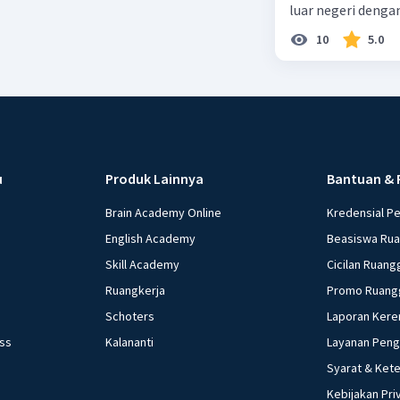
luar negeri denga
10
5.0
u
Produk Lainnya
Bantuan & 
Brain Academy Online
Kredensial P
English Academy
Beasiswa Ru
Skill Academy
Cicilan Ruang
Ruangkerja
Promo Ruang
Schoters
Laporan Kere
ess
Kalananti
Layanan Pen
Syarat & Ket
Kebijakan Pri