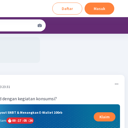
Daftar
Masuk
3 23:31
d dengan kegiatan konsumsi?
ryout SNBT & Menangkan E-Wallet 100rb
Klaim
alam
00
:
17
:
05
:
26