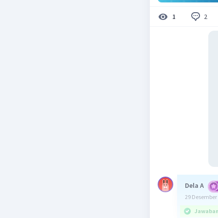
2
1
Dela A
29 Desember 
Jawaban 