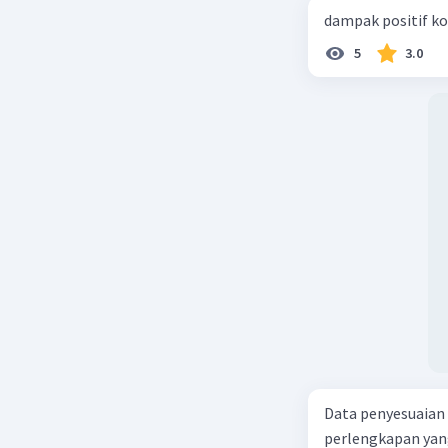
dampak positif ko
5
3.0
Data penyesuaian p
perlengkapan yang tersisa Rp500.0