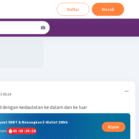
Daftar
Masuk
3 00:24
 dengan kedaulatan ke dalam dan ke luar
ryout SNBT & Menangkan E-Wallet 100rb
Klaim
alam
01
:
03
:
39
:
53