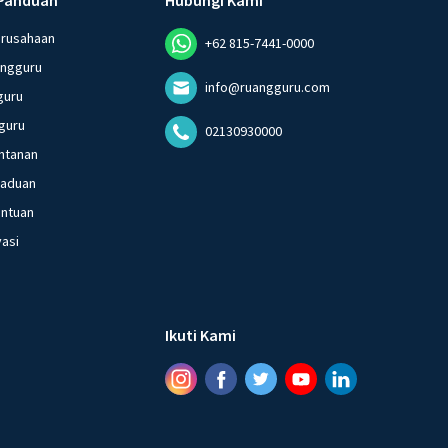
erusahaan
+62 815-7441-0000
angguru
info@ruangguru.com
guru
guru
02130930000
ntanan
gaduan
entuan
vasi
Ikuti Kami