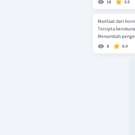
18
3.5
Manfaat dari horm
Tercipta kerukun
Menambah pengeta
8
0.0