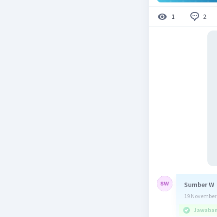
2
1
Sumber W
19 November 
Jawaban 