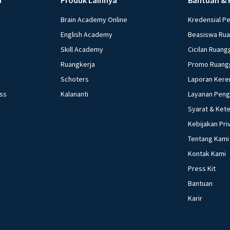
Brain Academy Online
Kredensial P
English Academy
Beasiswa Ru
Skill Academy
Cicilan Ruang
Ruangkerja
Promo Ruang
Schoters
Laporan Kere
ess
Kalananti
Layanan Pen
Syarat & Ket
Kebijakan Pri
Tentang Kami
Kontak Kami
Press Kit
Bantuan
Karir