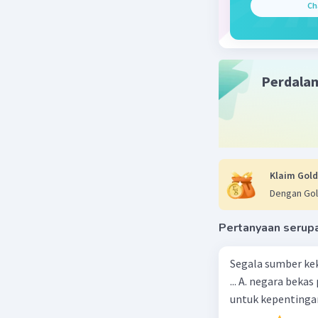
Ch
Beri R
Perdala
Klaim Gold
Dengan Gol
Pertanyaan serup
Segala sumber kek
... A. negara bekas penjajah B. pejabat negara yang berpengaruh C. pemerintah
untuk kepentingan