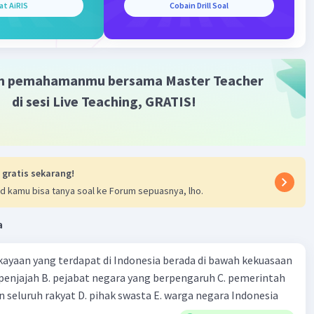
at AiRIS
Cobain Drill Soal
·
0.0
(
0
)
Balas
ating
m pemahamanmu bersama Master Teacher
di sesi Live Teaching, GRATIS!
 gratis sekarang!
d kamu bisa tanya soal ke Forum sepuasnya, lho.
a
ayaan yang terdapat di Indonesia berada di bawah kekuasaan
 seluruh rakyat D. pihak swasta E. warga negara Indonesia