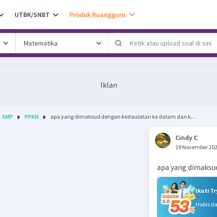
UTBK/SNBT
Produk Ruangguru
Iklan
SMP
PPKN
apa yang dimaksud dengan kedaulatan ke dalam dan k...
Cindy C
19 November 202
apa yang dimaksud
Ikuti T
Habis d