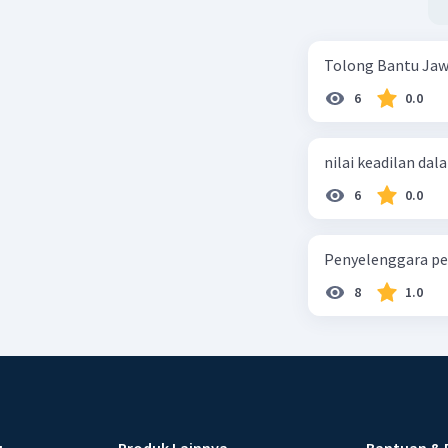
Tolong Bantu Jaw
6
0.0
nilai keadilan dal
6
0.0
Penyelenggara pe
8
1.0
u
Produk Lainnya
Bantuan & 