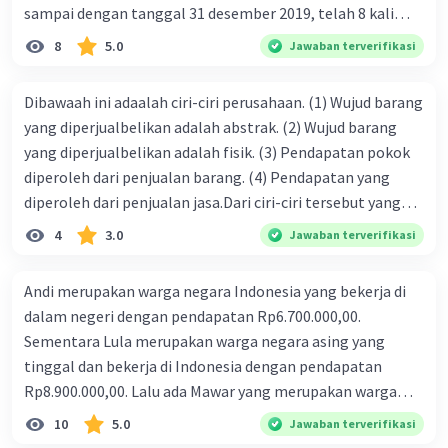
sampai dengan tanggal 31 desember 2019, telah 8 kali
terbit. 4. gaji terutang untuk periode berjalan sebesar
8
5.0
Jawaban terverifikasi
Rp800.000,00 dari data di atas, pencatatan jurnal pembalik
yang benar adalah ....
Dibawaah ini adaalah ciri-ciri perusahaan. (1) Wujud barang
yang diperjualbelikan adalah abstrak. (2) Wujud barang
yang diperjualbelikan adalah fisik. (3) Pendapatan pokok
diperoleh dari penjualan barang. (4) Pendapatan yang
diperoleh dari penjualan jasa.Dari ciri-ciri tersebut yang
merupakan ciri dari perusahaan dagang ditunjukan pada
4
3.0
Jawaban terverifikasi
nomor…. a. 1 dan 3 b. 3 dan 4 c. 2 dan 3 d. 1 dan 2 e. 2 dan 4
Andi merupakan warga negara Indonesia yang bekerja di
dalam negeri dengan pendapatan Rp6.700.000,00.
Sementara Lula merupakan warga negara asing yang
tinggal dan bekerja di Indonesia dengan pendapatan
Rp8.900.000,00. Lalu ada Mawar yang merupakan warga
negara Indonesia yang tinggal dan bekerja di luar negeri
10
5.0
Jawaban terverifikasi
dengan pendapatan Rp11.000.000,00. Hitunglah PNB