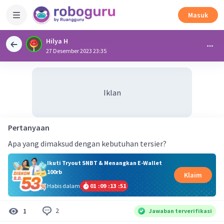
Masuk
Hilya H
27 Desember 2023 23:35
Iklan
Pertanyaan
Apa yang dimaksud dengan kebutuhan tersier?
Ikuti Tryout SNBT & Menangkan E-Wallet
100rb
Klaim
Habis dalam
01
:
09
:
13
:
50
2
1
Jawaban terverifikasi