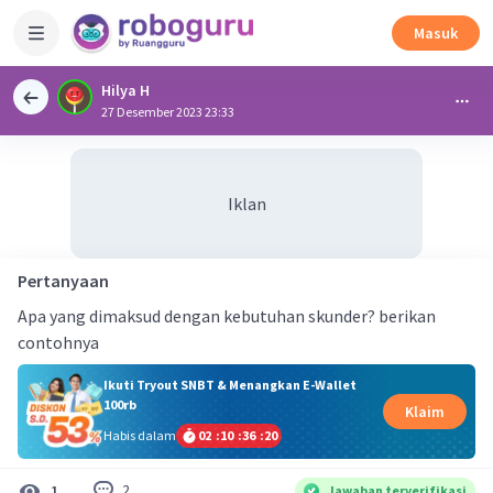
Masuk
Hilya H
27 Desember 2023 23:33
Iklan
Pertanyaan
Apa yang dimaksud dengan kebutuhan skunder? berikan
contohnya
Ikuti Tryout SNBT & Menangkan E-Wallet
100rb
Klaim
Habis dalam
02
:
10
:
36
:
19
2
1
Jawaban terverifikasi