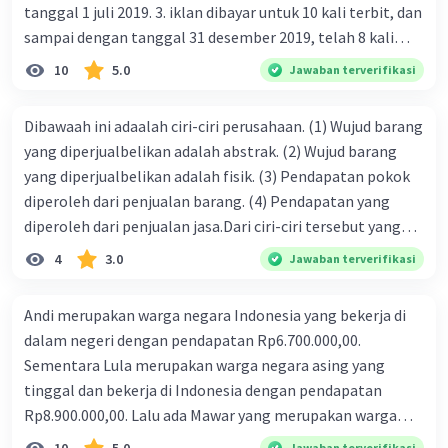
tanggal 1 juli 2019. 3. iklan dibayar untuk 10 kali terbit, dan
sampai dengan tanggal 31 desember 2019, telah 8 kali
terbit. 4. gaji terutang untuk periode berjalan sebesar
10
5.0
Jawaban terverifikasi
Rp800.000,00 dari data di atas, pencatatan jurnal pembalik
yang benar adalah ....
Dibawaah ini adaalah ciri-ciri perusahaan. (1) Wujud barang
yang diperjualbelikan adalah abstrak. (2) Wujud barang
yang diperjualbelikan adalah fisik. (3) Pendapatan pokok
diperoleh dari penjualan barang. (4) Pendapatan yang
diperoleh dari penjualan jasa.Dari ciri-ciri tersebut yang
merupakan ciri dari perusahaan dagang ditunjukan pada
4
3.0
Jawaban terverifikasi
nomor…. a. 1 dan 3 b. 3 dan 4 c. 2 dan 3 d. 1 dan 2 e. 2 dan 4
Andi merupakan warga negara Indonesia yang bekerja di
dalam negeri dengan pendapatan Rp6.700.000,00.
Sementara Lula merupakan warga negara asing yang
tinggal dan bekerja di Indonesia dengan pendapatan
Rp8.900.000,00. Lalu ada Mawar yang merupakan warga
negara Indonesia yang tinggal dan bekerja di luar negeri
Jawaban terverifikasi