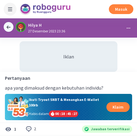
Masuk
Hilya H
27 Desember 2023 23:36
Iklan
Pertanyaan
apa yang dimaksud dengan kebutuhan individu?
Ikuti Tryout SNBT & Menangkan E-Wallet
100rb
Klaim
Habis dalam
00
:
18
:
45
:
26
2
1
Jawaban terverifikasi