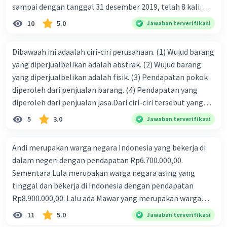
sampai dengan tanggal 31 desember 2019, telah 8 kali
terbit. 4. gaji terutang untuk periode berjalan sebesar
10
5.0
Jawaban terverifikasi
Rp800.000,00 dari data di atas, pencatatan jurnal pembalik
yang benar adalah ....
Dibawaah ini adaalah ciri-ciri perusahaan. (1) Wujud barang
yang diperjualbelikan adalah abstrak. (2) Wujud barang
yang diperjualbelikan adalah fisik. (3) Pendapatan pokok
diperoleh dari penjualan barang. (4) Pendapatan yang
diperoleh dari penjualan jasa.Dari ciri-ciri tersebut yang
merupakan ciri dari perusahaan dagang ditunjukan pada
5
3.0
Jawaban terverifikasi
nomor…. a. 1 dan 3 b. 3 dan 4 c. 2 dan 3 d. 1 dan 2 e. 2 dan 4
Andi merupakan warga negara Indonesia yang bekerja di
dalam negeri dengan pendapatan Rp6.700.000,00.
Sementara Lula merupakan warga negara asing yang
tinggal dan bekerja di Indonesia dengan pendapatan
Rp8.900.000,00. Lalu ada Mawar yang merupakan warga
negara Indonesia yang tinggal dan bekerja di luar negeri
11
5.0
Jawaban terverifikasi
dengan pendapatan Rp11.000.000,00. Hitunglah PNB