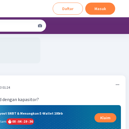
Daftar
Masuk
3 01:24
d dengan kapasitor?
ryout SNBT & Menangkan E-Wallet 100rb
Klaim
alam
00
:
04
:
19
:
35