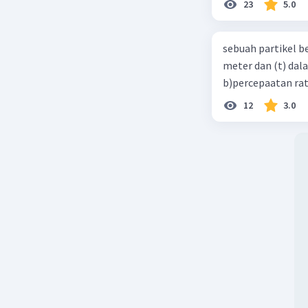
23
5.0
sebuah partikel b
meter dan (t) dal
b)percepaatan rat
12
3.0