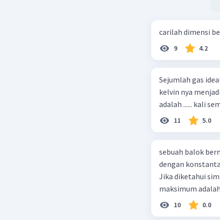
carilah dimensi b
9
4.2
Sejumlah gas idea
kelvin nya menjad
11
5.0
sebuah balok ber
dengan konstanta 
Jika diketahui s
maksimum adalah
10
0.0