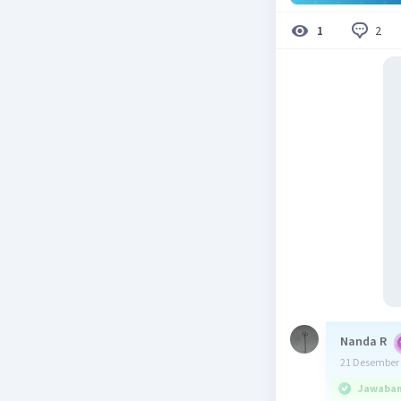
2
1
Nanda R
21 Desember 
Jawaban 