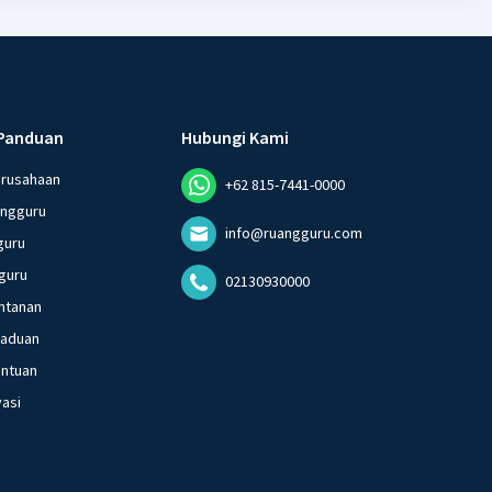
Panduan
Hubungi Kami
erusahaan
+62 815-7441-0000
angguru
info@ruangguru.com
guru
guru
02130930000
ntanan
gaduan
entuan
vasi