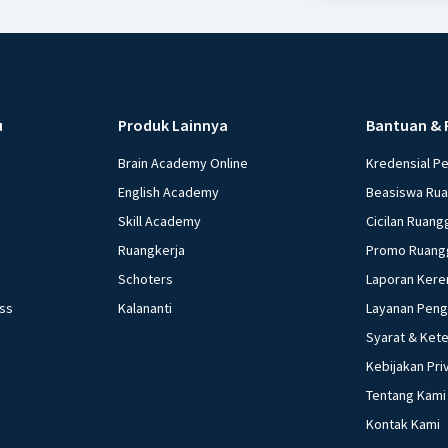
u
Produk Lainnya
Bantuan & 
Brain Academy Online
Kredensial P
English Academy
Beasiswa Ru
Skill Academy
Cicilan Ruang
Ruangkerja
Promo Ruang
Schoters
Laporan Kere
ess
Kalananti
Layanan Pen
Syarat & Ket
Kebijakan Pri
Tentang Kami
Kontak Kami