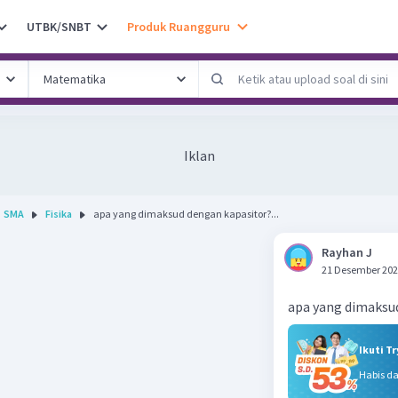
UTBK/SNBT
Produk Ruangguru
Iklan
SMA
Fisika
apa yang dimaksud dengan kapasitor?...
Rayhan J
21 Desember 202
apa yang dimaksu
Ikuti T
Habis d