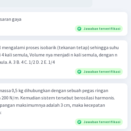
esaran gaya
Jawaban terverifikasi
l mengalami proses isobarik (tekanan tetap) sehingga suhu
i 4 kali semula, Volume nya menjadi n kali semula, dengan n
adalah ...... kali semula. A. 3 B. 4 C. 1/2 D. 2 E. 1/4
Jawaban terverifikasi
massa 0,5 kg dihubungkan dengan sebuah pegas ringan
200 N/m. Kemudian sistem tersebut berosilasi harmonis.
impangan maksimumnya adalah 3 cm, maka kecepatan
:
Jawaban terverifikasi