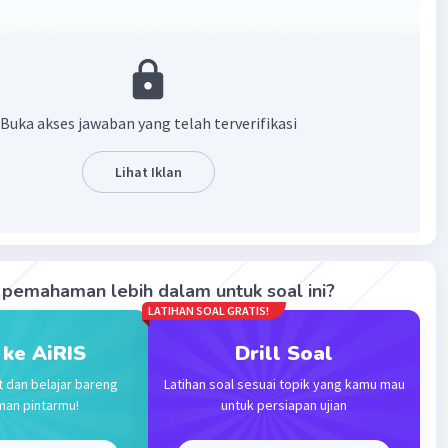
 adalah komponen elektronika yang berfungsi menyimpan
strik dalam jangka waktu tertentu.
·
0.0
(
0
)
Balas
ating
Buka akses jawaban yang telah terverifikasi
Lihat Iklan
Level 17
2023 02:22
terverifikasi
 atau kondensator adalah komponen listrik yang
Iklan
 untuk menyimpan muatan listrik.
pemahaman lebih dalam untuk soal ini?
LATIHAN SOAL GRATIS!
·
0.0
(
0
)
Balas
ating
 ke AiRIS
Drill Soal
t dan belajar bareng
Latihan soal sesuai topik yang kamu mau
man pintarmu!
untuk persiapan ujian