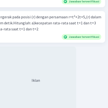
Jawaban terverifikasi
ergerak pada posisi (r) dengan persamaan r=t²+2t+5,(r) dalam
am detik.Hitunglah: a)kecepatan rata-rata saat t=1 dan t=3
a-rata saat t=1 dan t=2
Jawaban terverifikasi
Iklan