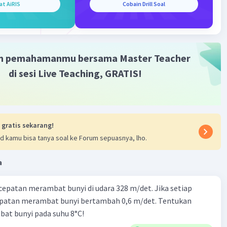
at AiRIS
Cobain Drill Soal
m pemahamanmu bersama Master Teacher
di sesi Live Teaching, GRATIS!
 gratis sekarang!
d kamu bisa tanya soal ke Forum sepuasnya, lho.
a
cepatan merambat bunyi di udara 328 m/det. Jika setiap
epatan merambat bunyi bertambah 0,6 m/det. Tentukan
at bunyi pada suhu 8°C!