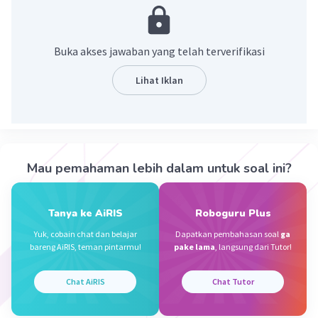
sukarela diantara kedua belah pihak, yang satu
menerima benda-benda dan pihak lain
menerimanya sesuai dengan perjanjian atau
Buka akses jawaban yang telah terverifikasi
ketentuan yang telah dibenarkan syara' dan
disepakati.
Lihat Iklan
·
0.0
(
0
)
Balas
Beri Rating
Syuhada A
Level 16
Mau pemahaman lebih dalam untuk soal ini?
31 Desember 2023 09:58
Jawaban terverifikasi
Tanya ke AiRIS
Roboguru Plus
Jual beli merupakan tukar menukar barang
Iklan
Yuk, cobain chat dan belajar
Dapatkan pembahasan soal
ga
dengan menggunakan uang sebagai alat
bareng AiRIS, teman pintarmu!
pake lama
, langsung dari Tutor!
pembayaran yang sah. Jual beli ini biasanya
dilakukan atas dasar suka sama suka
Chat AiRIS
Chat Tutor
·
0.0
(
0
)
Balas
Beri Rating