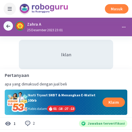
Masuk
Zahra A
25 Desember 2023 23:01
Iklan
Pertanyaan
apa yang dimaksud dengan jual beli
Ikuti Tryout SNBT & Menangkan E-Wallet
100rb
Klaim
Habis dalam
01
:
18
:
27
:
12
2
1
Jawaban terverifikasi