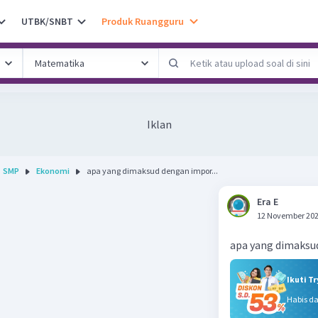
UTBK/SNBT
Produk Ruangguru
Iklan
SMP
Ekonomi
apa yang dimaksud dengan impor...
Era E
12 November 202
apa yang dimaksu
Ikuti T
Habis d