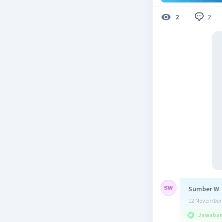
2
2
Sumber W
12 November 
Jawaban 