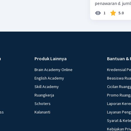
penawaran d. jum
1
5.0
u
Produk Lainnya
Bantuan & 
Brain Academy Online
Kredensial P
English Academy
Beasiswa Ru
Skill Academy
Cicilan Ruang
Ruangkerja
Promo Ruang
Schoters
Laporan Kere
ess
Kalananti
Layanan Pen
Syarat & Ket
Kebijakan Pri