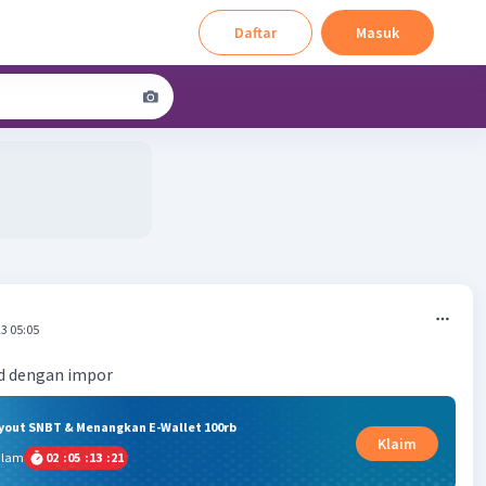
Daftar
Masuk
3 05:05
d dengan impor
ryout SNBT & Menangkan E-Wallet 100rb
Klaim
alam
02
:
05
:
13
:
20