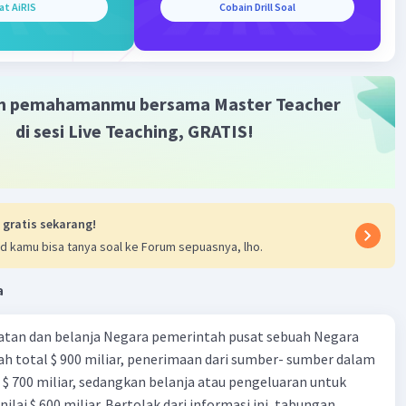
at AiRIS
Cobain Drill Soal
·
0.0
(
0
)
Balas
ating
m pemahamanmu bersama Master Teacher
di sesi Live Teaching, GRATIS!
 gratis sekarang!
d kamu bisa tanya soal ke Forum sepuasnya, lho.
a
tan dan belanja Negara pemerintah pusat sebuah Negara
ah total $ 900 miliar, penerimaan dari sumber- sumber dalam
 $ 700 miliar, sedangkan belanja atau pengeluaran untuk
nilai $ 600 miliar. Bertolak dari informasi ini, tabungan