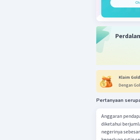
Ch
Beri R
Perdala
Klaim Gold
Dengan Gol
Pertanyaan serup
Anggaran pendapa
diketahui berjuml
negerinya sebesar
keperluan rutin se