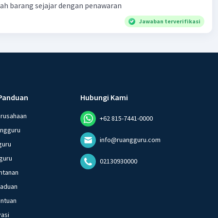
lah barang sejajar dengan penawaran
Jawaban terverifikasi
Panduan
Hubungi Kami
erusahaan
+62 815-7441-0000
angguru
info@ruangguru.com
guru
guru
02130930000
ntanan
gaduan
entuan
vasi