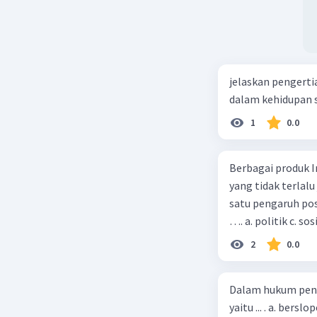
jelaskan pengerti
dalam kehidupan s
1
0.0
Berbagai produk I
yang tidak terlalu
satu pengaruh pos
…. a. politik c. so
2
0.0
Dalam hukum pena
yaitu ... . a. bers