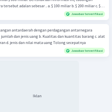
ersebut adalan sebesar .. a. $ 100 miliar b. $ 200 miliar c. $
miliar e. $ 1.000 miliar
Jawaban terverifikasi
angan antardaerah dengan perdagangan antarnegara
 a. jumlah dan jenis uang b. Kualitas dan kuantitas barang c. alat
dan cara pembayaran d. jenis dan nilai mata uang Tolong secepatnya
Jawaban terverifikasi
Iklan