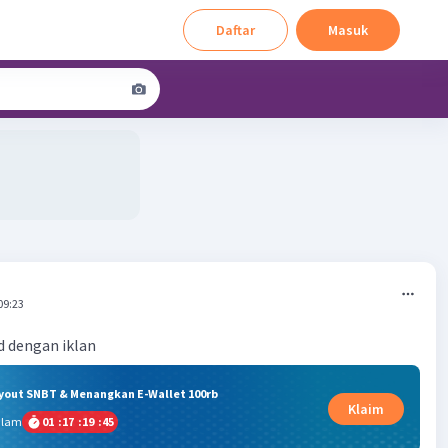
Daftar
Masuk
09:23
d dengan iklan
ryout SNBT & Menangkan E-Wallet 100rb
Klaim
alam
01
:
17
:
19
:
44