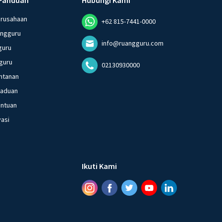
erusahaan
+62 815-7441-0000
angguru
info@ruangguru.com
guru
guru
02130930000
ntanan
gaduan
entuan
vasi
Ikuti Kami