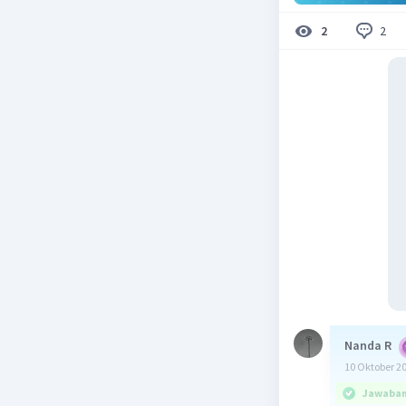
2
2
Nanda R
10 Oktober 2
Jawaban 