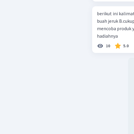
berikut ini kalimat iklan ya
buah jeruk B.cuku
mencoba produk y
hadiahnya
10
5.0