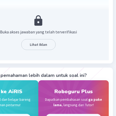
lah pesan yang disampaikan dengan tujuan untuk
alkan suatu produk kepada audiens.
·
0.0
(
0
)
Balas
ating
Buka akses jawaban yang telah terverifikasi
Lihat Iklan
Community
Level 72
023 09:36
terverifikasi
ah pesan yang disampaikan dengan tujuan untuk
Iklan
pemahaman lebih dalam untuk soal ini?
nalkan suatu produk kepada audiens dengan platform
tentu.
 ke AiRIS
Roboguru Plus
·
0.0
(
0
)
Balas
ating
t dan belajar bareng
Dapatkan pembahasan soal
ga pake
man pintarmu!
lama
, langsung dari Tutor!