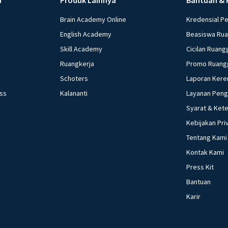
Brain Academy Online
Kredensial P
English Academy
Beasiswa Ru
Skill Academy
Cicilan Ruang
Ruangkerja
Promo Ruang
Schoters
Laporan Kere
ess
Kalananti
Layanan Pen
Syarat & Ket
Kebijakan Pri
Tentang Kami
Kontak Kami
Press Kit
Bantuan
Karir