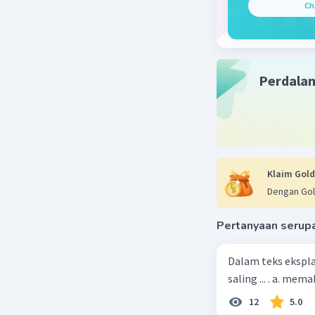
Ch
Perdala
Klaim Gold
Dengan Gol
Pertanyaan serup
Dalam teks ekspla
saling ... . a. m
12
5.0