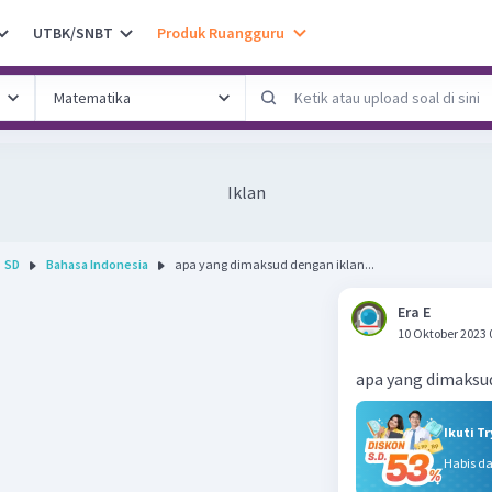
UTBK/SNBT
Produk Ruangguru
Iklan
SD
Bahasa Indonesia
apa yang dimaksud dengan iklan...
Era E
10 Oktober 2023 
apa yang dimaksu
Ikuti T
Habis d