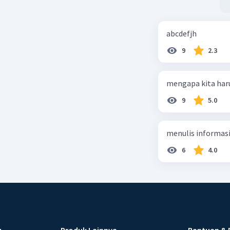
abcdefjh
9
2.3
mengapa kita har
9
5.0
menulis informasi 
6
4.0
u
Produk Lainnya
Bantuan & 