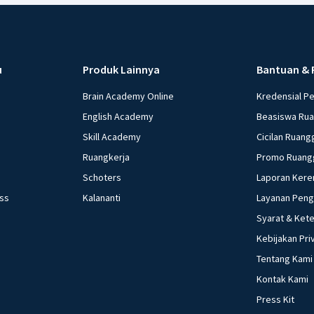
u
Produk Lainnya
Bantuan & 
Brain Academy Online
Kredensial P
English Academy
Beasiswa Ru
Skill Academy
Cicilan Ruang
Ruangkerja
Promo Ruang
Schoters
Laporan Kere
ess
Kalananti
Layanan Pen
Syarat & Ket
Kebijakan Pri
Tentang Kami
Kontak Kami
Press Kit