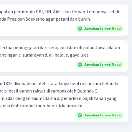
mpatan pemimpin PKI, DN. Aidit dan teman-temannya selalu
a Presiden Soekarno agar petani dan buruh...
Jawaban terverifikasi
tertua peninggalan dari kerajaan islam di pulau Jawa adalah...
a. tua palopo b. mantingan c. suriansyah d. al-halal e. gayo lues
Jawaban terverifikasi
n 1825 disebabkan oleh.... a. adanya bentrok antara belanda
 b. hasil panen rakyat di rampas oleh Belanda C.
m adat dengan kaum ulama d. penarikan pajak tanah yang
Belanda ikut campur membentuk kaum adat
Jawaban terverifikasi