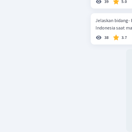
39
5.0
Selain
menge
Jelaskan bidang-
member
Indonesia saat m
dapat 
masa d
38
3.7
Dengan me
baik dan 
Beri R