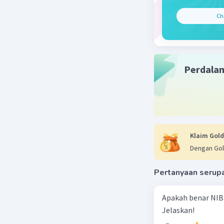
perlu mem
Ch
memahami
sejarah.
Berikut 
magistra
Perdala
hari:
Kita d
perist
sepert
Perist
Klaim Gold
bagi k
Dengan Gol
asasi 
Kita j
Pertanyaan serup
kesala
sepert
Apakah benar NIB
mempel
Jelaskan!
mengam
yang s