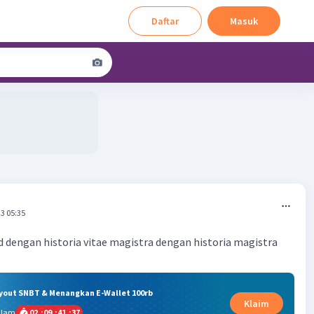
Daftar
Masuk
3 05:35
 dengan historia vitae magistra dengan historia magistra
ryout SNBT & Menangkan E-Wallet 100rb
Klaim
alam
02
:
09
:
41
:
36