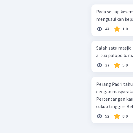
Pada setiap kese
mengusulkan kepad
47
1.0
Salah satu masjid 
37
5.0
Perang Padri tahu
dengan masyarakat
Pertentangan kau
cukup tinggi e. 
52
0.0