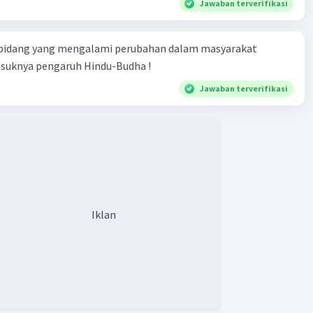
Jawaban terverifikasi
 itu, kita juga dapat mempelajari sejarah untuk
mbangkan kebudayaan kita.
Sejarah dapat
 bidang yang mengalami perubahan dalam masyarakat
ikan kita pemahaman tentang akar budaya kita dan
asuknya pengaruh Hindu-Budha !
membantu kita untuk mengembangkan budaya kita di
epan.
Jawaban terverifikasi
mpelajari sejarah, kita dapat menjadi pribadi yang lebih
dapat berkontribusi secara positif bagi masyarakat.
·
0.0
(
0
)
Balas
ating
Iklan
Iklan