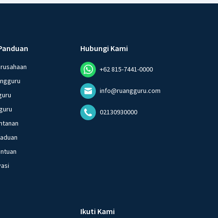
Panduan
Hubungi Kami
erusahaan
+62 815-7441-0000
angguru
info@ruangguru.com
guru
guru
02130930000
ntanan
gaduan
entuan
vasi
Ikuti Kami