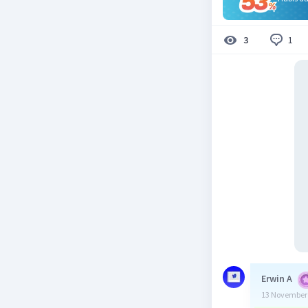
1
3
Erwin A
13 November 