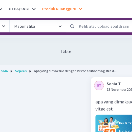
UTBK/SNBT
Produk Ruangguru
Iklan
SMA
Sejarah
apa yang dimaksud dengan historia vitae magistra d...
Sonia T
13 November 202
apa yang dimaksud
vitae est
Ikuti T
Habis d