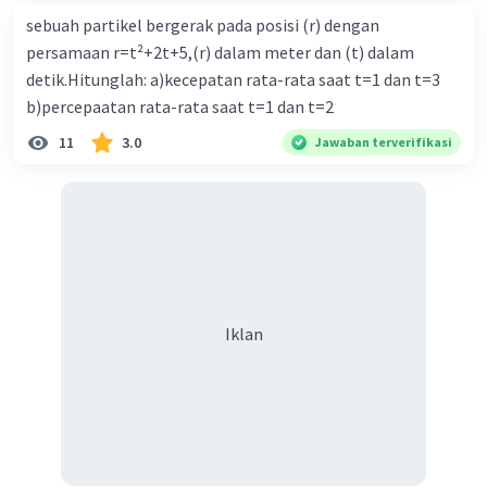
sebuah partikel bergerak pada posisi (r) dengan
persamaan r=t²+2t+5,(r) dalam meter dan (t) dalam
detik.Hitunglah: a)kecepatan rata-rata saat t=1 dan t=3
b)percepaatan rata-rata saat t=1 dan t=2
11
3.0
Jawaban terverifikasi
Iklan