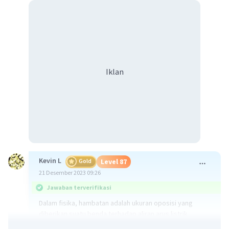
Iklan
Kevin L
Gold
Level 87
21 Desember 2023 09:26
Jawaban terverifikasi
Dalam fisika, hambatan adalah ukuran oposisi yang
diberikan suatu benda terhadap aliran arus listrik.
Hambatan ini bergantung pada beberapa faktor,