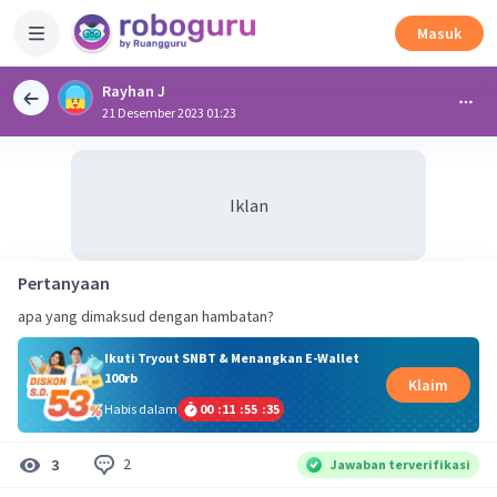
Masuk
Rayhan J
21 Desember 2023 01:23
Iklan
Pertanyaan
apa yang dimaksud dengan hambatan?
Ikuti Tryout SNBT & Menangkan E-Wallet
100rb
Klaim
Habis dalam
00
:
11
:
55
:
35
2
3
Jawaban terverifikasi