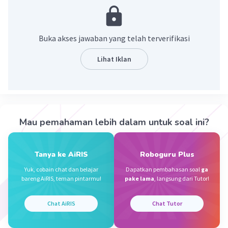
·
0.0
(
0
)
Balas
Beri Rating
Buka akses jawaban yang telah terverifikasi
Sumber W
Community
Level 72
Lihat Iklan
10 Oktober 2023 09:59
Jawaban terverifikasi
Gurindam
adalah sajak yang terdiri dari dua baris
Iklan
yang berisi petuah atau nasihat
Mau pemahaman lebih dalam untuk soal ini?
·
0.0
(
0
)
Balas
Beri Rating
Tanya ke AiRIS
Roboguru Plus
Yuk, cobain chat dan belajar
Dapatkan pembahasan soal
ga
bareng AiRIS, teman pintarmu!
pake lama
, langsung dari Tutor!
Chat AiRIS
Chat Tutor