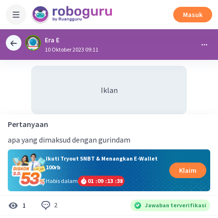
Masuk
Era E
10 Oktober 2023 09:11
Iklan
Pertanyaan
apa yang dimaksud dengan gurindam
Ikuti Tryout SNBT & Menangkan E-Wallet
100rb
Klaim
Habis dalam
01
:
09
:
13
:
38
2
1
Jawaban terverifikasi